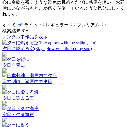
心に余韻を残すような景色は眺めるたびに感傷を誘い、お部
屋にいながらもどこか遠くを旅しているような気分にしてく
れます。
すべて
ライト
レギュラー
プレミアム
検索結果
61
件
レンタル中作品を表示
夕日に燃える空(Sky aglow with the setting sun)
夕日を背に
日本刺繍 瀬戸内で夕日
夕日に染まる海
夕日・クタ海岸