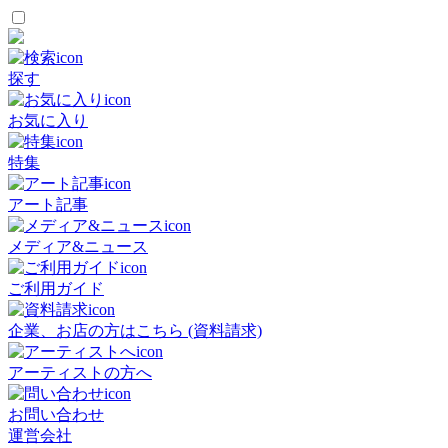
探す
お気に入り
特集
アート記事
メディア&ニュース
ご利用ガイド
企業、お店の方はこちら (資料請求)
アーティストの方へ
お問い合わせ
運営会社