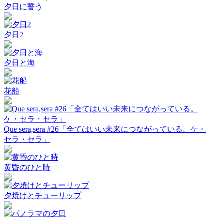
夕日に誓う
夕日2
夕日と海
花船
Que sera,sera #26「全てはいい未来につながっている。ケ・
セラ・セラ」
黄昏のひと時
夕焼けとチューリップ