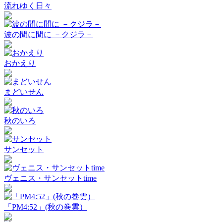
流れゆく日々
波の間に間に －クジラ－
おかえり
まどいせん
秋のいろ
サンセット
ヴェニス・サンセットtime
「PM4:52」(秋の巻雲）