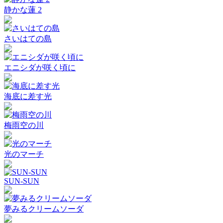
静かな蓮 2
さいはての島
エニシダが咲く頃に
海底に差す光
梅雨空の川
光のマーチ
SUN-SUN
夢みるクリームソーダ