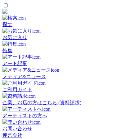
探す
お気に入り
特集
アート記事
メディア&ニュース
ご利用ガイド
企業、お店の方はこちら (資料請求)
アーティストの方へ
お問い合わせ
運営会社