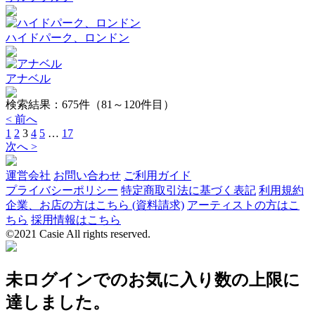
ハイドパーク、ロンドン
アナベル
検索結果：
675
件（81～120件目）
< 前へ
1
2
3
4
5
…
17
次へ >
運営会社
お問い合わせ
ご利用ガイド
プライバシーポリシー
特定商取引法に基づく表記
利用規約
企業、お店の方はこちら (資料請求)
アーティストの方はこ
ちら
採用情報はこちら
©2021 Casie All rights reserved.
未ログインでのお気に入り数の上限に
達しました。