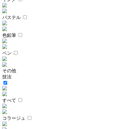
パステル
色鉛筆
ペン
その他
技法
すべて
コラージュ