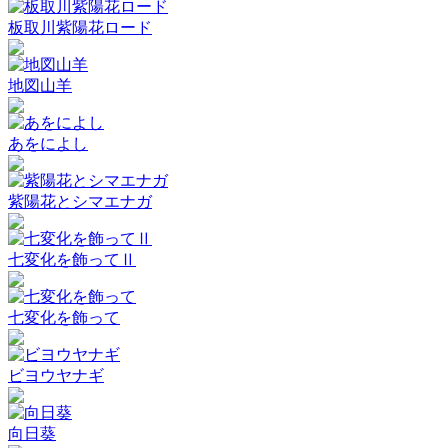
板取川紫陽花ロード
地図山羊
あをによし
紫陽花とシマエナガ
七変化を飾ってⅡ
七変化を飾って
ビヨウヤナギ
向日葵