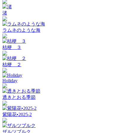
渚
ラムネのような海
桔梗 ３
桔梗 ２
Holiday
透きとおる季節
紫陽花•2025-2
ザルツブルク