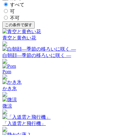
すべて
可
不可
青空と黄色い花
白朝顔―季節の移ろいに咲く ―
Pom
かき氷
微涼
「入道雲と飛行機」