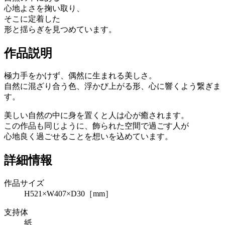
心地よさを掬い取り、
そこに定着した
形と揺らぎを見つめています。
作品説明
極力手をかけず、偶然に生まれる美しさ。
自然に混ざり合う色、浮かび上がる形、心に響くよう繋ぎま
す。
美しい自然の中に身を置くと人は心が癒されます。
この作品も同じように、飾られた空間で過ごす人が
心地良く過ごせることを想いを込めています。
詳細情報
作品サイズ
H521×W407×D30［mm］
支持体
紙