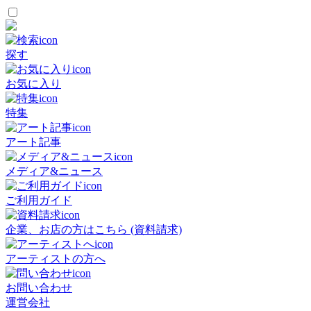
探す
お気に入り
特集
アート記事
メディア&ニュース
ご利用ガイド
企業、お店の方はこちら (資料請求)
アーティストの方へ
お問い合わせ
運営会社