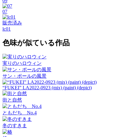
09
07
販売済み
lc01
色味が似ている作品
実りのハロウィン
サン・ポールの風景
“FUKEI” LA2022-0923 (mix) (paint) (depict)
街と自然
ともだち No.4
冬のすきま