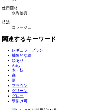
使用画材
水彩絵具
技法
コラージュ
関連するキーワード
レギュラープラン
抽象的な絵
額あり
Artsy
木・枝
森
夏
ブラウン
グリーン
グレー
壁掛け可