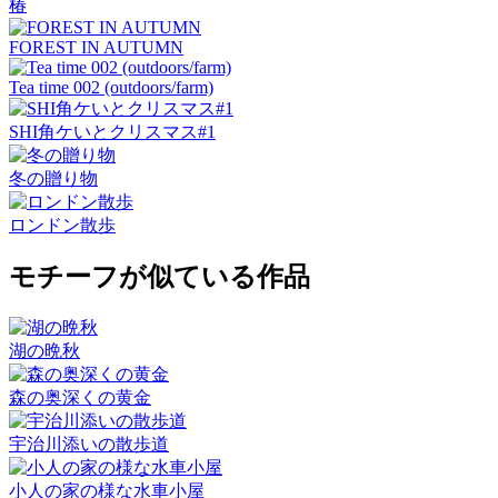
椿
FOREST IN AUTUMN
Tea time 002 (outdoors/farm)
SHI角ケいとクリスマス#1
冬の贈り物
ロンドン散歩
モチーフが似ている作品
湖の晩秋
森の奥深くの黄金
宇治川添いの散歩道
小人の家の様な水車小屋