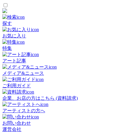
探す
お気に入り
特集
アート記事
メディア&ニュース
ご利用ガイド
企業、お店の方はこちら (資料請求)
アーティストの方へ
お問い合わせ
運営会社