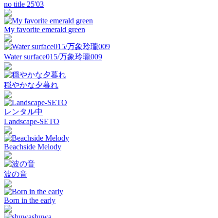
no title 25'03
My favorite emerald green
Water surface015/万象玲瓏009
穏やかな夕暮れ
レンタル中
Landscape-SETO
Beachside Melody
波の音
Born in the early