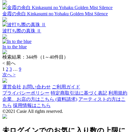
金霞の余白 Kinkasumi no Yohaku Golden Mist Silence
波打ち際の真珠 Ⅱ
In to the blue
検索結果：
344
件（1～40件目）
< 前へ
1
2
3
…
9
次へ >
運営会社
お問い合わせ
ご利用ガイド
プライバシーポリシー
特定商取引法に基づく表記
利用規約
企業、お店の方はこちら (資料請求)
アーティストの方はこ
ちら
採用情報はこちら
©2021 Casie All rights reserved.
未ログインでのお気に入り数の上限に