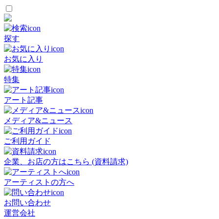
探す
お気に入り
特集
アート記事
メディア&ニュース
ご利用ガイド
企業、お店の方はこちら (資料請求)
アーティストの方へ
お問い合わせ
運営会社