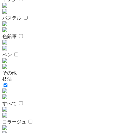
パステル
色鉛筆
ペン
その他
技法
すべて
コラージュ