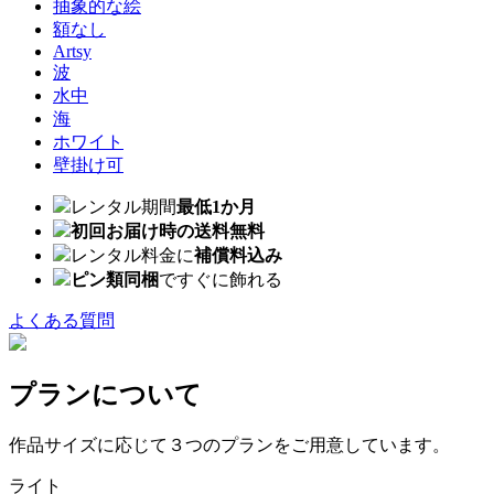
抽象的な絵
額なし
Artsy
波
水中
海
ホワイト
壁掛け可
レンタル期間
最低1か月
初回お届け時の送料無料
レンタル料金に
補償料込み
ピン類同梱
ですぐに飾れる
よくある質問
プランについて
作品サイズに応じて３つのプランをご用意しています。
ライト