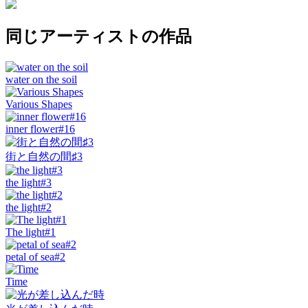
同じアーティストの作品
water on the soil
Various Shapes
inner flower#16
街と自然の間♯3
the light#3
the light#2
The light#1
petal of sea#2
Time