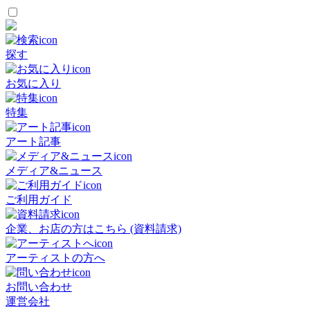
探す
お気に入り
特集
アート記事
メディア&ニュース
ご利用ガイド
企業、お店の方はこちら (資料請求)
アーティストの方へ
お問い合わせ
運営会社