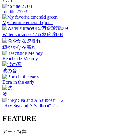
凪#3
no title 25'03
My favorite emerald green
Water surface015/万象玲瓏009
穏やかな夕暮れ
Beachside Melody
波の音
Born in the early
波
"Sky Sea and A Sailboat" -12
FEATURE
アート特集