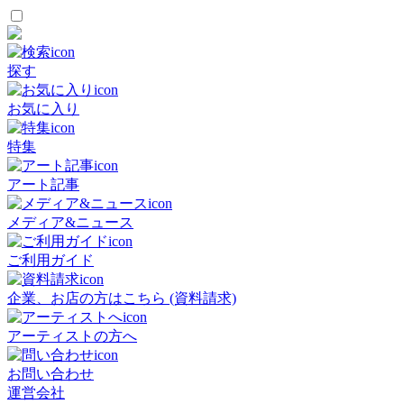
探す
お気に入り
特集
アート記事
メディア&ニュース
ご利用ガイド
企業、お店の方はこちら (資料請求)
アーティストの方へ
お問い合わせ
運営会社