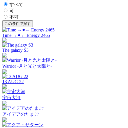
すべて
可
不可
Time →⚫︎← Energy 2465
The galaxy S3
Warrior -月と光と太陽と-
13 AUG 22
宇宙大河
アイデアのたまご