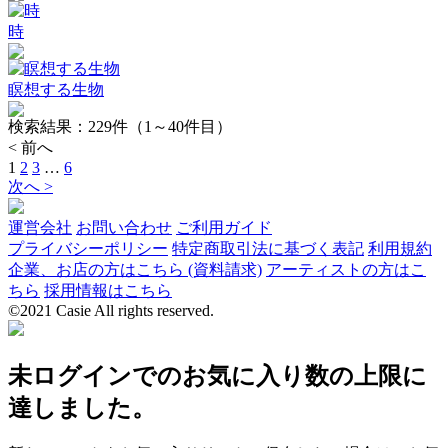
時
瞑想する生物
検索結果：
229
件（1～40件目）
< 前へ
1
2
3
…
6
次へ >
運営会社
お問い合わせ
ご利用ガイド
プライバシーポリシー
特定商取引法に基づく表記
利用規約
企業、お店の方はこちら (資料請求)
アーティストの方はこ
ちら
採用情報はこちら
©2021 Casie All rights reserved.
未ログインでのお気に入り数の上限に
達しました。