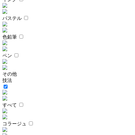
パステル
色鉛筆
ペン
その他
技法
すべて
コラージュ