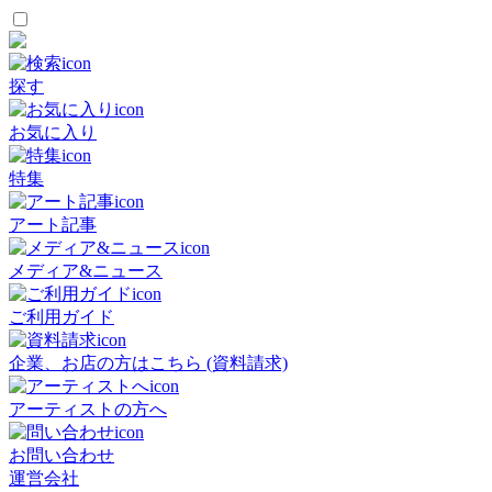
探す
お気に入り
特集
アート記事
メディア&ニュース
ご利用ガイド
企業、お店の方はこちら (資料請求)
アーティストの方へ
お問い合わせ
運営会社