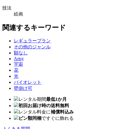
技法
絵画
関連するキーワード
レギュラープラン
その他のジャンル
額なし
Artsy
宇宙
花
光
バイオレット
壁掛け可
レンタル期間
最低1か月
初回お届け時の送料無料
レンタル料金に
補償料込み
ピン類同梱
ですぐに飾れる
よくある質問