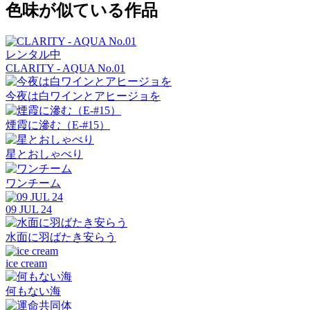
色味が似ている作品
レンタル中
CLARITY - AQUA No.01
今夜は白ワインとアヒージョを
煙霞に滲む（E-#15）
星とおしゃべり
ワンチーム
09 JUL 24
水面に羽ばたき安らう
ice cream
何もない海