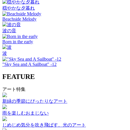
穏やかな夕暮れ
Beachside Melody
波の音
Born in the early
波
"Sky Sea and A Sailboat" -12
FEATURE
アート特集
新緑の季節にぴったりなアート
雨を楽しむおまじない
じめじめ気分を吹き飛ばす、光のアート