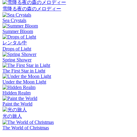
雪降る夜の森のメロディー
Sea Crystals
Summer Bloom
レンタル中
Drops of Light
Spring Shower
The First Star in Light
Under the Moon Light
Hidden Realm
Paint the World
光の旅人
The World of Christmas