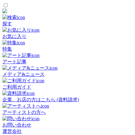
探す
お気に入り
特集
アート記事
メディア&ニュース
ご利用ガイド
企業、お店の方はこちら (資料請求)
アーティストの方へ
お問い合わせ
運営会社