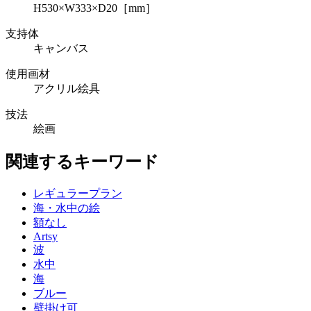
H530×W333×D20［mm］
支持体
キャンバス
使用画材
アクリル絵具
技法
絵画
関連するキーワード
レギュラープラン
海・水中の絵
額なし
Artsy
波
水中
海
ブルー
壁掛け可