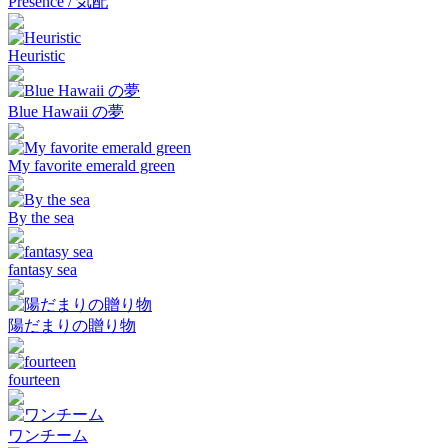
Presence / 気配
Heuristic
Blue Hawaii の夢
My favorite emerald green
By the sea
fantasy sea
陽だまりの贈り物
fourteen
ワンチーム