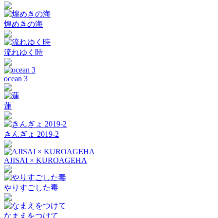
煌めきの海
流れゆく時
ocean 3
蓮
きんぎょ 2019-2
AJISAI × KUROAGEHA
やりすごした毒
なまえをつけて