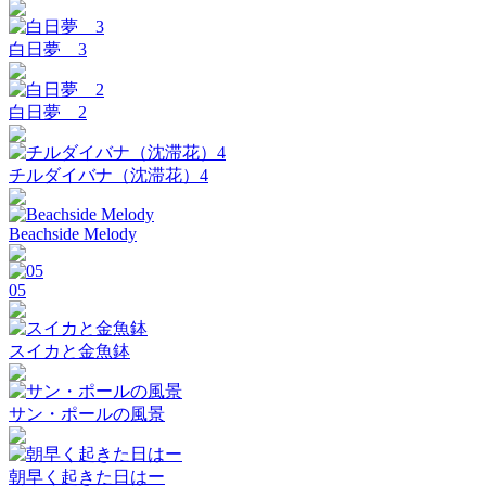
白日夢 3
白日夢 2
チルダイバナ（沈滞花）4
Beachside Melody
05
スイカと金魚鉢
サン・ポールの風景
朝早く起きた日はー