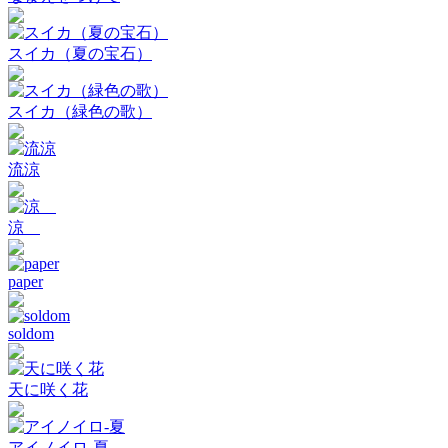
スイカ（夏の宝石）
スイカ（緑色の歌）
流涼
涼
paper
soldom
天に咲く花
アイノイロ-夏