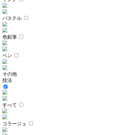
パステル
色鉛筆
ペン
その他
技法
すべて
コラージュ