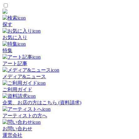
探す
お気に入り
特集
アート記事
メディア&ニュース
ご利用ガイド
企業、お店の方はこちら (資料請求)
アーティストの方へ
お問い合わせ
運営会社