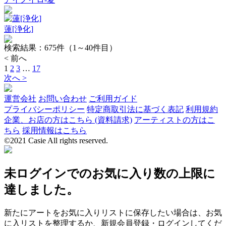
蓮[浄化]
検索結果：
675
件（1～40件目）
< 前へ
1
2
3
…
17
次へ >
運営会社
お問い合わせ
ご利用ガイド
プライバシーポリシー
特定商取引法に基づく表記
利用規約
企業、お店の方はこちら (資料請求)
アーティストの方はこ
ちら
採用情報はこちら
©2021 Casie All rights reserved.
未ログインでのお気に入り数の上限に
達しました。
新たにアートをお気に入りリストに保存したい場合は、お気
に入リストを整理するか、新規会員登録・ログインしてくだ