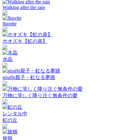
Walking after the rain
fluorite
ホオズキ【虹の扉】
水晶
giraffe親子・虹なる夢路
万物に等しく降り注ぐ無条件の愛
レンタル中
虹の丘
旅猫