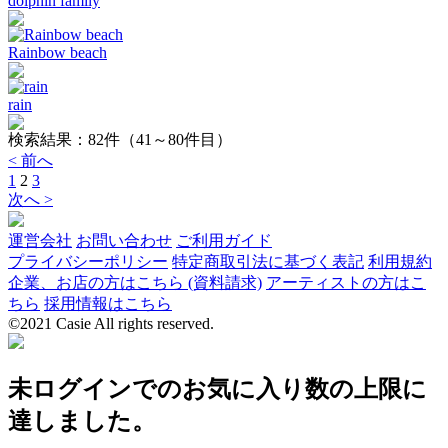
dolphin family
Rainbow beach
rain
検索結果：
82
件（41～80件目）
< 前へ
1
2
3
次へ >
運営会社
お問い合わせ
ご利用ガイド
プライバシーポリシー
特定商取引法に基づく表記
利用規約
企業、お店の方はこちら (資料請求)
アーティストの方はこ
ちら
採用情報はこちら
©2021 Casie All rights reserved.
未ログインでのお気に入り数の上限に
達しました。