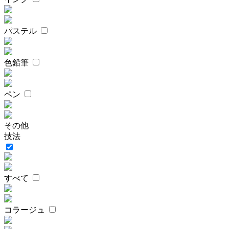
パステル
色鉛筆
ペン
その他
技法
すべて
コラージュ