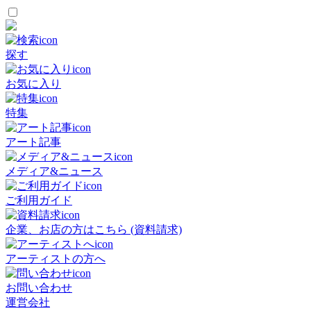
探す
お気に入り
特集
アート記事
メディア&ニュース
ご利用ガイド
企業、お店の方はこちら (資料請求)
アーティストの方へ
お問い合わせ
運営会社