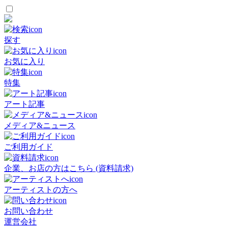
探す
お気に入り
特集
アート記事
メディア&ニュース
ご利用ガイド
企業、お店の方はこちら (資料請求)
アーティストの方へ
お問い合わせ
運営会社