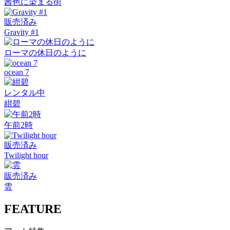
茜色に染まる街
販売済み
Gravity #1
ローマの休日のように
ocean 7
レンタル中
紺碧
午前2時
販売済み
Twilight hour
販売済み
雲
FEATURE