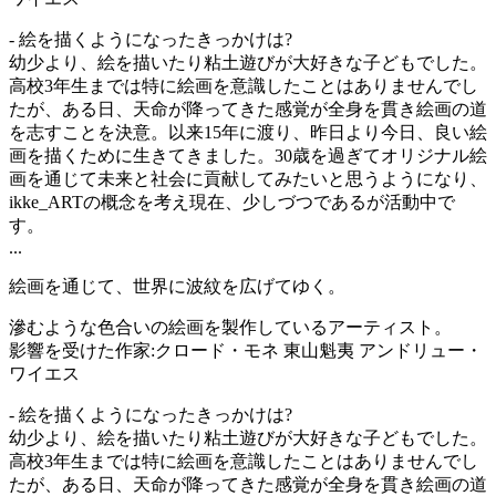
- 絵を描くようになったきっかけは?
幼少より、絵を描いたり粘土遊びが大好きな子どもでした。
高校3年生までは特に絵画を意識したことはありませんでし
たが、ある日、天命が降ってきた感覚が全身を貫き絵画の道
を志すことを決意。以来15年に渡り、昨日より今日、良い絵
画を描くために生きてきました。30歳を過ぎてオリジナル絵
画を通じて未来と社会に貢献してみたいと思うようになり、
ikke_ARTの概念を考え現在、少しづつであるが活動中で
す。
...
絵画を通じて、世界に波紋を広げてゆく。
滲むような色合いの絵画を製作しているアーティスト。
影響を受けた作家:クロード・モネ 東山魁夷 アンドリュー・
ワイエス
- 絵を描くようになったきっかけは?
幼少より、絵を描いたり粘土遊びが大好きな子どもでした。
高校3年生までは特に絵画を意識したことはありませんでし
たが、ある日、天命が降ってきた感覚が全身を貫き絵画の道