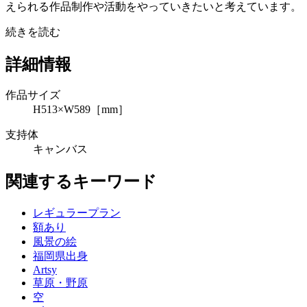
えられる作品制作や活動をやっていきたいと考えています。
続きを読む
詳細情報
作品サイズ
H513×W589［mm］
支持体
キャンバス
関連するキーワード
レギュラープラン
額あり
風景の絵
福岡県出身
Artsy
草原・野原
空