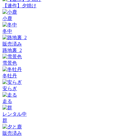
【連作】夕焼け
小鹿
冬中
販売済み
路地裏_2
雪景色
冬牡丹
安らぎ
走る
レンタル中
群
販売済み