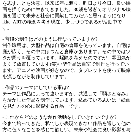
を志すことを決意。以来15年に渡り、昨日より今日、良い絵
画を描くために生きてきました。30歳を過ぎてオリジナル絵
画を通じて未来と社会に貢献してみたいと思うようになり、
ikke_ARTの概念を考え現在、少しづつであるが活動中で
す。
- 普段の制作はどのように行なっていますか?
制作環境は、大型作品は自宅の倉庫を使っています。自宅は
庭が広く、その中にぽつんと倉庫があります。その中ではツ
タが周りを覆っています。駆除を考えたのですが、雰囲気が
よくて放置しています(笑)小型作品は自室で制作を行ってい
ます。アニメや映画が好きなので、タブレットを使って映像
を流しながら制作しています。
- 作品のテーマにしている事は?
テーマは作品によって違いますが、共通して「弱さと滲み」
を活かした作品を制作しています。込めている思いは「絵画
を見た方の心に影響する作品」です。
- これからどのような創作活動をしていきたいですか?
今まで培ってきた、私でしか表現できない作品を通して他の
方に色々なことを感じて欲しい。未来や社会に良い影響を与