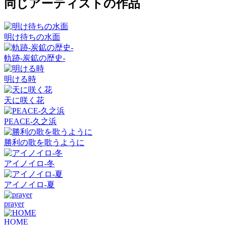
同じアーティストの作品
明け待ちの水面
軌跡-炭鉱の歴史-
明ける時
天に咲く花
PEACE-久之浜
勝利の歌を歌うように
アイノイロ-冬
アイノイロ-夏
prayer
HOME