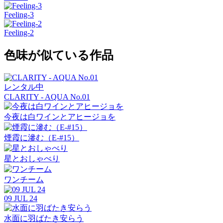
Feeling-3
Feeling-2
色味が似ている作品
レンタル中
CLARITY - AQUA No.01
今夜は白ワインとアヒージョを
煙霞に滲む（E-#15）
星とおしゃべり
ワンチーム
09 JUL 24
水面に羽ばたき安らう