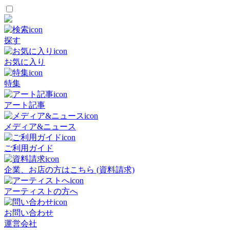
探す
お気に入り
特集
アート記事
メディア&ニュース
ご利用ガイド
企業、お店の方はこちら (資料請求)
アーティストの方へ
お問い合わせ
運営会社