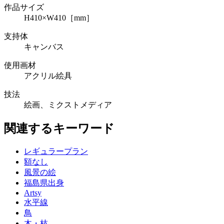
作品サイズ
H410×W410［mm］
支持体
キャンバス
使用画材
アクリル絵具
技法
絵画、ミクストメディア
関連するキーワード
レギュラープラン
額なし
風景の絵
福島県出身
Artsy
水平線
鳥
木・枝