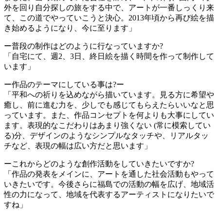
外を回り自分探しの旅をする中で、アートが一番しっくり来
て、この道でやっていこうと決心。2013年頃から再び絵を描
き始めるようになり、今に至ります」
ー普段の制作はどのように行なっていますか?
「自宅にて、週2、3日、終日絵を描く時間を作って制作して
います」
ー作品のテーマにしている事は?ー
「平和への祈りを込めながら描いています。見る方に希望や
癒し、前に進む力を、少しでも感じてもらえたらいいなと思
っています。また、作品コンセプトを何よりも大事にしてい
ます。表現的なこだわりはあまり強くない (常に模索してい
る)分、デザインのようなシンプルなタッチや、リアルタッ
チなど、表現の幅は広い方だと思います」
ーこれからどのような創作活動をしていきたいですか?
「作品の発表をメインに、アートを通した社会活動もやって
いきたいです。今後さらに福島での活動の幅を広げ、地域活
性の力になって、地域を代表するアーティストになりたいで
すね」