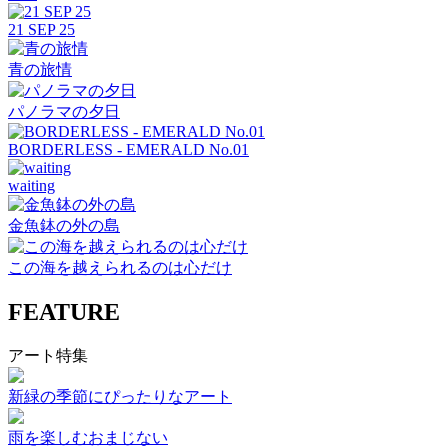
21 SEP 25
青の旅情
パノラマの夕日
BORDERLESS - EMERALD No.01
waiting
金魚鉢の外の島
この海を越えられるのは心だけ
FEATURE
アート特集
新緑の季節にぴったりなアート
雨を楽しむおまじない