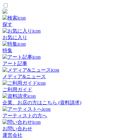
探す
お気に入り
特集
アート記事
メディア&ニュース
ご利用ガイド
企業、お店の方はこちら (資料請求)
アーティストの方へ
お問い合わせ
運営会社