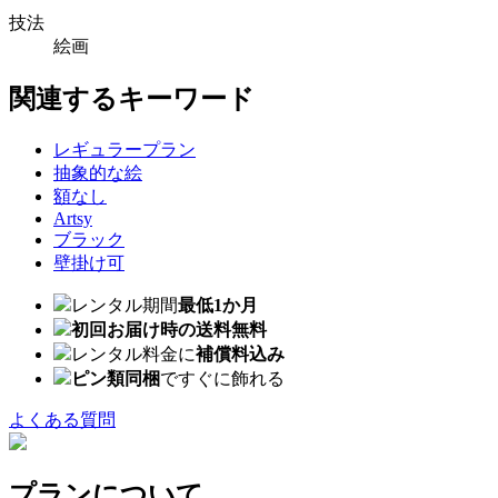
技法
絵画
関連するキーワード
レギュラープラン
抽象的な絵
額なし
Artsy
ブラック
壁掛け可
レンタル期間
最低1か月
初回お届け時の送料無料
レンタル料金に
補償料込み
ピン類同梱
ですぐに飾れる
よくある質問
プランについて