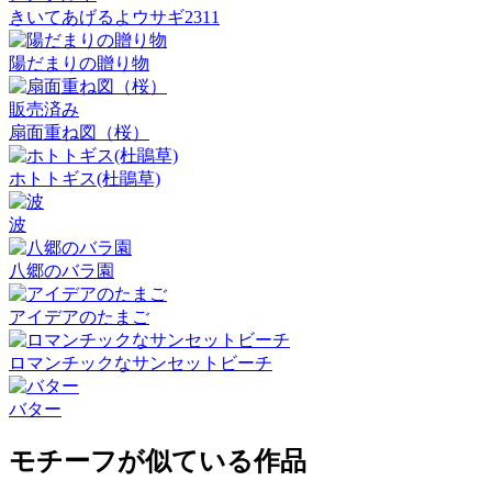
きいてあげるよウサギ2311
陽だまりの贈り物
販売済み
扇面重ね図（桜）
ホトトギス(杜鵑草)
波
八郷のバラ園
アイデアのたまご
ロマンチックなサンセットビーチ
バター
モチーフが似ている作品