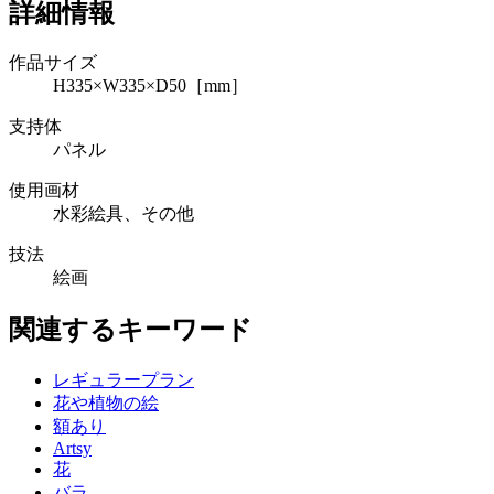
詳細情報
作品サイズ
H335×W335×D50［mm］
支持体
パネル
使用画材
水彩絵具、その他
技法
絵画
関連するキーワード
レギュラープラン
花や植物の絵
額あり
Artsy
花
バラ