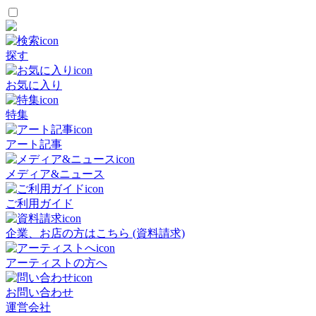
探す
お気に入り
特集
アート記事
メディア&ニュース
ご利用ガイド
企業、お店の方はこちら (資料請求)
アーティストの方へ
お問い合わせ
運営会社