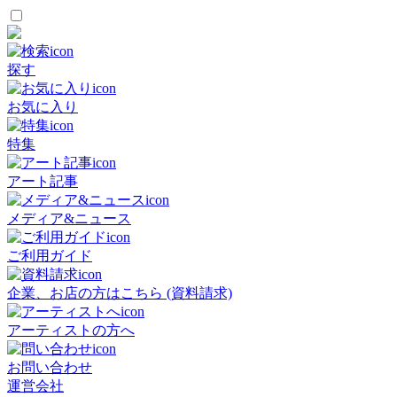
探す
お気に入り
特集
アート記事
メディア&ニュース
ご利用ガイド
企業、お店の方はこちら (資料請求)
アーティストの方へ
お問い合わせ
運営会社