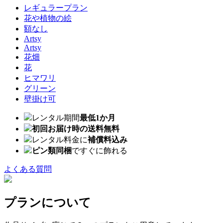
レギュラープラン
花や植物の絵
額なし
Artsy
Artsy
花畑
花
ヒマワリ
グリーン
壁掛け可
レンタル期間
最低1か月
初回お届け時の送料無料
レンタル料金に
補償料込み
ピン類同梱
ですぐに飾れる
よくある質問
プランについて