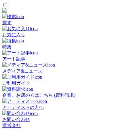
探す
お気に入り
特集
アート記事
メディア&ニュース
ご利用ガイド
企業、お店の方はこちら (資料請求)
アーティストの方へ
お問い合わせ
運営会社