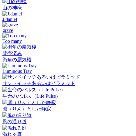
山の神様
J.daniel
grave
Too many
販売済み
街角の蜃気楼
Luminous Tray
サンドイッチあるいはピラミッド
生命のパルス（Life Pulse）
凛（りん）とした静寂
風の通り道
溢れる庭