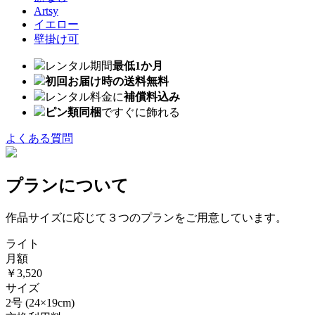
Artsy
イエロー
壁掛け可
レンタル期間
最低1か月
初回お届け時の送料無料
レンタル料金に
補償料込み
ピン類同梱
ですぐに飾れる
よくある質問
プランについて
作品サイズに応じて３つのプランをご用意しています。
ライト
月額
￥3,520
サイズ
2号
(24×19cm)