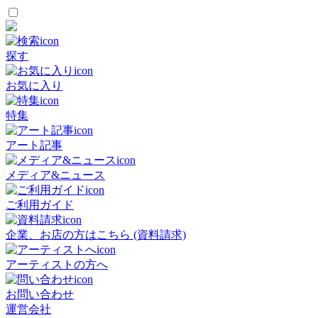
探す
お気に入り
特集
アート記事
メディア&ニュース
ご利用ガイド
企業、お店の方はこちら (資料請求)
アーティストの方へ
お問い合わせ
運営会社