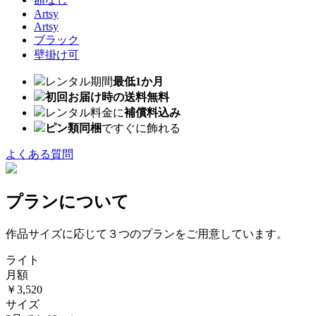
Artsy
Artsy
ブラック
壁掛け可
レンタル期間
最低1か月
初回お届け時の送料無料
レンタル料金に
補償料込み
ピン類同梱
ですぐに飾れる
よくある質問
プランについて
作品サイズに応じて３つのプランをご用意しています。
ライト
月額
￥3,520
サイズ