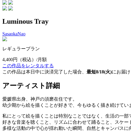
Luminous Tray
SasaokaNao
レギュラープラン
4,400円
（税込）/月額
この作品をレンタルする
この作品は本日中に決済完了した場合、
最短8/18(火)
にお届け
アーティスト詳細
愛媛県出身、神戸の須磨在住です。
幼少期から絵を描くことが好きで、今もゆるく描き続けてい
私にとって絵を描くことは特別なことではなく、生活の一部
好きな音楽を聴くこと、リズムに合わせて踊ること、スケートボ
多様な活動の中で心が揺れ動いた瞬間、自然とキャンバスに