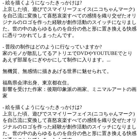
- 絵を描くようになったきっかけは?
上京した頃、遊びでスマイリーフェイス(ニコちゃんマーク)
を自己流に変換して喜怒哀楽すべての感情を織り交ぜたオリ
ジナルのロゴを作った経験が創作活動のスイッチになりまし
た。世の中のあらゆるものを自分の色と形に置き換える快感
に憑りつかれてしまったんです。
- 普段の制作はどのように行なっていますか?
家のモノが散乱してるアトリエでDVDやYOUTUBEでとり
あえず部屋をにぎやかにして制作に入ります。...
無機質、無感情に描きあげる世界に魅せられて。
福島県会津出身、東京都在住。
影響を受けた作家：後期印象派の画家、ミニマルアートの画
家
- 絵を描くようになったきっかけは?
上京した頃、遊びでスマイリーフェイス(ニコちゃんマーク)
を自己流に変換して喜怒哀楽すべての感情を織り交ぜたオリ
ジナルのロゴを作った経験が創作活動のスイッチになりまし
た。世の中のあらゆるものを自分の色と形に置き換える快感