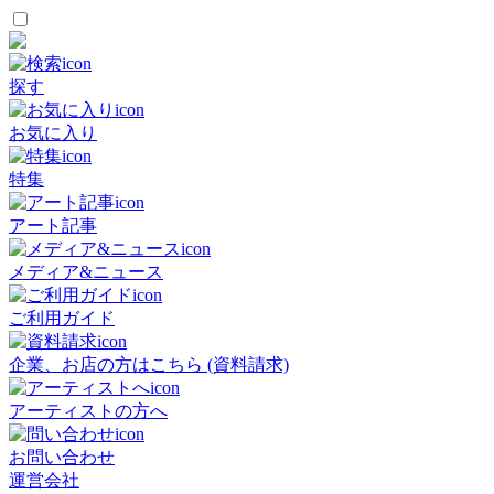
探す
お気に入り
特集
アート記事
メディア&ニュース
ご利用ガイド
企業、お店の方はこちら (資料請求)
アーティストの方へ
お問い合わせ
運営会社