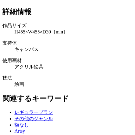
詳細情報
作品サイズ
H455×W455×D30［mm］
支持体
キャンバス
使用画材
アクリル絵具
技法
絵画
関連するキーワード
レギュラープラン
その他のジャンル
額なし
Artsy