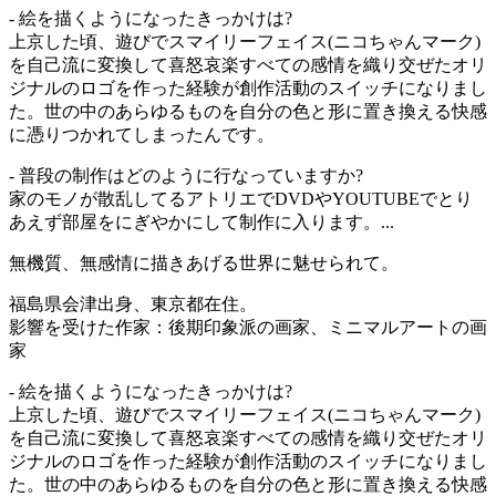
- 絵を描くようになったきっかけは?
上京した頃、遊びでスマイリーフェイス(ニコちゃんマーク)
を自己流に変換して喜怒哀楽すべての感情を織り交ぜたオリ
ジナルのロゴを作った経験が創作活動のスイッチになりまし
た。世の中のあらゆるものを自分の色と形に置き換える快感
に憑りつかれてしまったんです。
- 普段の制作はどのように行なっていますか?
家のモノが散乱してるアトリエでDVDやYOUTUBEでとり
あえず部屋をにぎやかにして制作に入ります。...
無機質、無感情に描きあげる世界に魅せられて。
福島県会津出身、東京都在住。
影響を受けた作家：後期印象派の画家、ミニマルアートの画
家
- 絵を描くようになったきっかけは?
上京した頃、遊びでスマイリーフェイス(ニコちゃんマーク)
を自己流に変換して喜怒哀楽すべての感情を織り交ぜたオリ
ジナルのロゴを作った経験が創作活動のスイッチになりまし
た。世の中のあらゆるものを自分の色と形に置き換える快感