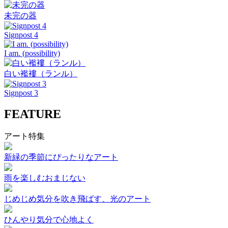
未完の器
Signpost 4
I am. (possibility)
白い襤褸（ランル）
Signpost 3
FEATURE
アート特集
新緑の季節にぴったりなアート
雨を楽しむおまじない
じめじめ気分を吹き飛ばす、光のアート
ひんやり気分で心地よく