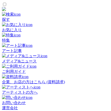
探す
お気に入り
特集
アート記事
メディア&ニュース
ご利用ガイド
企業、お店の方はこちら (資料請求)
アーティストの方へ
お問い合わせ
運営会社