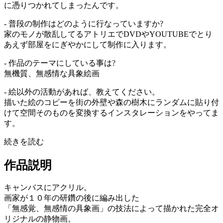
に憑りつかれてしまったんです。
- 普段の制作はどのように行なっていますか?
家のモノが散乱してるアトリエでDVDやYOUTUBEでとり
あえず部屋をにぎやかにして制作に入ります。
- 作品のテーマにしている事は?
無機質、無感情な具象絵画
- 絵以外の活動があれば、教えてください。
描いた絵のコピーを街の外壁や森の樹木にランダムに貼り付
けて空間そのものを変換するインスタレーションをやってま
す。
続きを読む
作品説明
キャンバスにアクリル。
画家が１０年の研鑽の後に編み出した
「無感覚、無感情の具象画」の技法によって描かれた完全オ
リジナルの静物画。