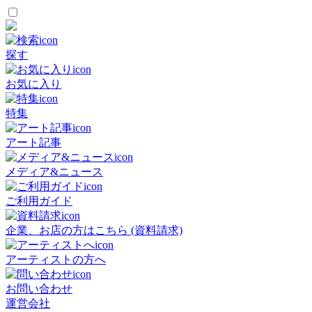
探す
お気に入り
特集
アート記事
メディア&ニュース
ご利用ガイド
企業、お店の方はこちら (資料請求)
アーティストの方へ
お問い合わせ
運営会社