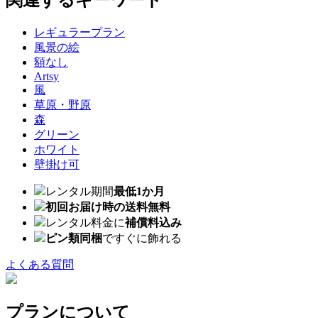
関連するキーワード
レギュラープラン
風景の絵
額なし
Artsy
風
草原・野原
森
グリーン
ホワイト
壁掛け可
レンタル期間
最低1か月
初回お届け時の送料無料
レンタル料金に
補償料込み
ピン類同梱
ですぐに飾れる
よくある質問
プランについて