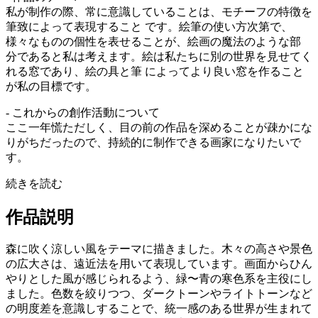
私が制作の際、常に意識していることは、モチーフの特徴を
筆致によって表現すること です。絵筆の使い方次第で、
様々なものの個性を表せることが、絵画の魔法のような部
分であると私は考えます。絵は私たちに別の世界を見せてく
れる窓であり、絵の具と筆 によってより良い窓を作ること
が私の目標です。
- これからの創作活動について
ここ一年慌ただしく、目の前の作品を深めることが疎かにな
りがちだったので、持続的に制作できる画家になりたいで
す。
続きを読む
作品説明
森に吹く涼しい風をテーマに描きました。木々の高さや景色
の広大さは、遠近法を用いて表現しています。画面からひん
やりとした風が感じられるよう、緑〜青の寒色系を主役にし
ました。色数を絞りつつ、ダークトーンやライトトーンなど
の明度差を意識しすることで、統一感のある世界が生まれて