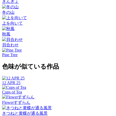
きんぎょ
冬の山
上を向いて
秋風
貝合わせ
Pine Tree
色味が似ている作品
12 APR 25
Cups of Tea
Flowerすずらん
きつねと黄蝶が通る風景