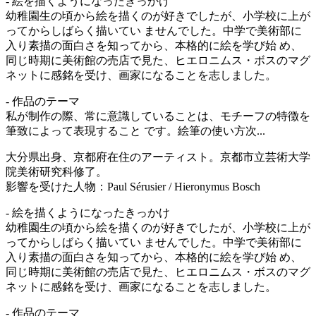
- 絵を描くようになったきっかけ
幼稚園生の頃から絵を描くのが好きでしたが、小学校に上が
ってからしばらく描いてい ませんでした。中学で美術部に
入り素描の面白さを知ってから、本格的に絵を学び始 め、
同じ時期に美術館の売店で見た、ヒエロニムス・ボスのマグ
ネットに感銘を受け、画家になることを志しました。
- 作品のテーマ
私が制作の際、常に意識していることは、モチーフの特徴を
筆致によって表現すること です。絵筆の使い方次...
大分県出身、京都府在住のアーティスト。京都市立芸術大学
院美術研究科修了。
影響を受けた人物：Paul Sérusier / Hieronymus Bosch
- 絵を描くようになったきっかけ
幼稚園生の頃から絵を描くのが好きでしたが、小学校に上が
ってからしばらく描いてい ませんでした。中学で美術部に
入り素描の面白さを知ってから、本格的に絵を学び始 め、
同じ時期に美術館の売店で見た、ヒエロニムス・ボスのマグ
ネットに感銘を受け、画家になることを志しました。
- 作品のテーマ