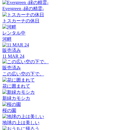
Evergreen -緑の精霊-
トスカーナの休日
レンタル中
河畔
販売済み
11 MAR 24
販売済み
この広い空の下で。
花に囲まれて
新緑カモシカ
桜の園
地球の上は美しい