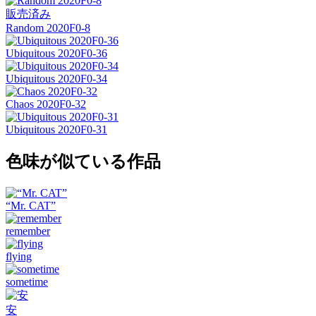
販売済み
Random 2020F0-8
Ubiquitous 2020F0-36
Ubiquitous 2020F0-34
Chaos 2020F0-32
Ubiquitous 2020F0-31
色味が似ている作品
“Mr. CAT”
remember
flying
sometime
安