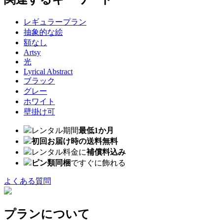
レギュラープラン
抽象的な絵
額なし
Artsy
光
Lyrical Abstract
ブラック
グレー
ホワイト
壁掛け可
レンタル期間
最低1か月
初回お届け時の送料無料
レンタル料金に
補償料込み
ピン類同梱
ですぐに飾れる
よくある質問
プランについて