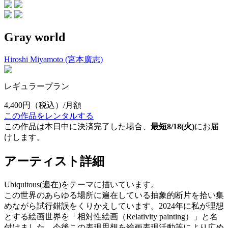
Gray world
Hiroshi Miyamoto (宮本廣志)
レギュラープラン
4,400円
（税込）/月額
この作品をレンタルする
この作品は本日中に決済完了した場合、
最短8/18(火)
にお届
けします。
アーティスト詳細
Ubiquitous(遍在)をテーマに描いています。
この世界のあらゆる場所に遍在している抽象的断片を拾い集
めながら試行錯誤をくりかえしています。2024年に私が理想
とする絵画世界を「相対性絵画（Relativity painting）」と名
付けました。今後この表現思想を絵画表現活動等により広め