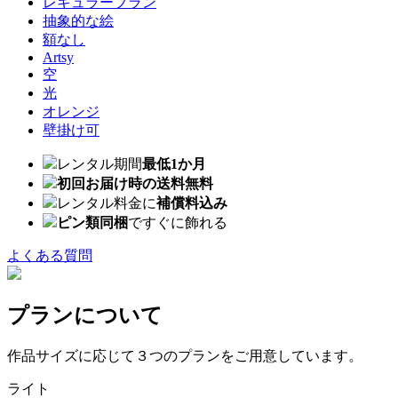
レギュラープラン
抽象的な絵
額なし
Artsy
空
光
オレンジ
壁掛け可
レンタル期間
最低1か月
初回お届け時の送料無料
レンタル料金に
補償料込み
ピン類同梱
ですぐに飾れる
よくある質問
プランについて
作品サイズに応じて３つのプランをご用意しています。
ライト