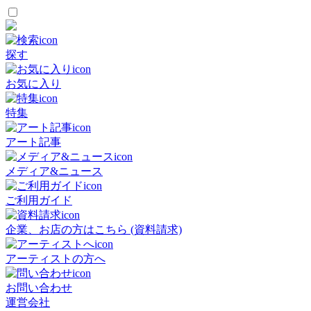
探す
お気に入り
特集
アート記事
メディア&ニュース
ご利用ガイド
企業、お店の方はこちら (資料請求)
アーティストの方へ
お問い合わせ
運営会社