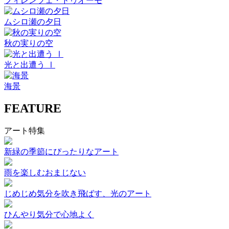
フィレンツェ・ドゥオーモ
ムシロ瀬の夕日
秋の実りの空
光と出遭う Ⅰ
海景
FEATURE
アート特集
新緑の季節にぴったりなアート
雨を楽しむおまじない
じめじめ気分を吹き飛ばす、光のアート
ひんやり気分で心地よく