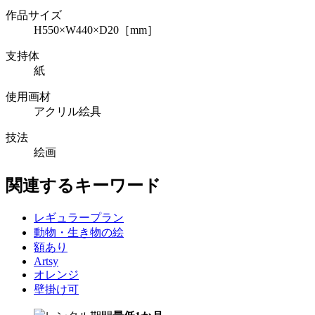
作品サイズ
H550×W440×D20［mm］
支持体
紙
使用画材
アクリル絵具
技法
絵画
関連するキーワード
レギュラープラン
動物・生き物の絵
額あり
Artsy
オレンジ
壁掛け可