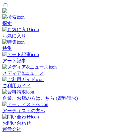
探す
お気に入り
特集
アート記事
メディア&ニュース
ご利用ガイド
企業、お店の方はこちら (資料請求)
アーティストの方へ
お問い合わせ
運営会社