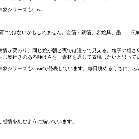
リーズもCas...
本画”ではないかもしれません。金箔・銀箔、岩絵具、墨——伝
表情が変わり、同じ絵が朝と夜では違って見える。粒子の粗さ
生む奥行きのある静けさを、素材を通して表現したいと思って
象シリーズもCasieで発表しています。毎日眺めるうちに、
と感情を刻むように描いています。