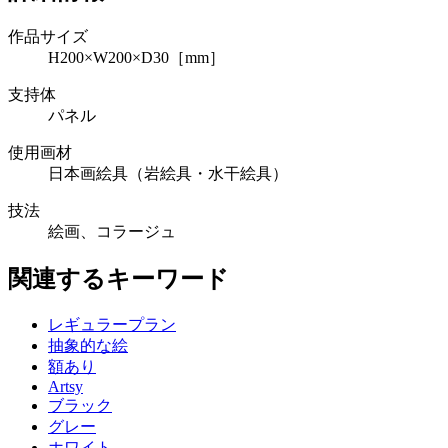
作品サイズ
H200×W200×D30［mm］
支持体
パネル
使用画材
日本画絵具（岩絵具・水干絵具）
技法
絵画、コラージュ
関連するキーワード
レギュラープラン
抽象的な絵
額あり
Artsy
ブラック
グレー
ホワイト