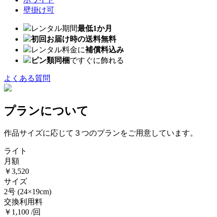
壁掛け可
レンタル期間
最低1か月
初回お届け時の送料無料
レンタル料金に
補償料込み
ピン類同梱
ですぐに飾れる
よくある質問
プランについて
作品サイズに応じて３つのプランをご用意しています。
ライト
月額
￥3,520
サイズ
2号
(24×19cm)
交換利用料
￥1,100 /回