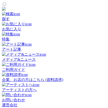
探す
お気に入り
特集
アート記事
メディア&ニュース
ご利用ガイド
企業、お店の方はこちら (資料請求)
アーティストの方へ
お問い合わせ
運営会社