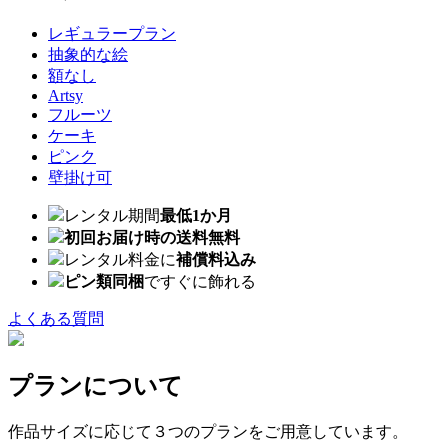
レギュラープラン
抽象的な絵
額なし
Artsy
フルーツ
ケーキ
ピンク
壁掛け可
レンタル期間
最低1か月
初回お届け時の送料無料
レンタル料金に
補償料込み
ピン類同梱
ですぐに飾れる
よくある質問
プランについて
作品サイズに応じて３つのプランをご用意しています。