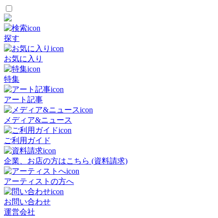
探す
お気に入り
特集
アート記事
メディア&ニュース
ご利用ガイド
企業、お店の方はこちら (資料請求)
アーティストの方へ
お問い合わせ
運営会社