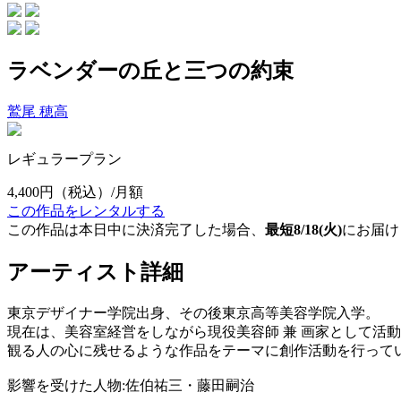
ラベンダーの丘と三つの約束
鷲尾 穂高
レギュラープラン
4,400円
（税込）/月額
この作品をレンタルする
この作品は本日中に決済完了した場合、
最短8/18(火)
にお届け
アーティスト詳細
東京デザイナー学院出身、その後東京高等美容学院入学。
現在は、美容室経営をしながら現役美容師 兼 画家として活
観る人の心に残せるような作品をテーマに創作活動を行って
影響を受けた人物:佐伯祐三・藤田嗣治