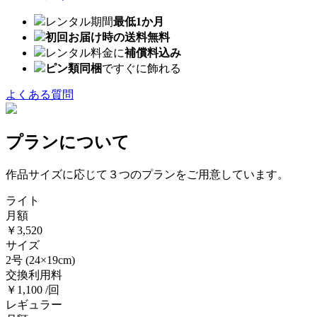
レンタル期間
最低1か月
初回お届け時の送料無料
レンタル料金に
補償料込み
ピン類同梱
ですぐに飾れる
よくある質問
プランについて
作品サイズに応じて３つのプランをご用意しています。
ライト
月額
￥3,520
サイズ
2号
(24×19cm)
交換利用料
￥1,100 /回
レギュラー