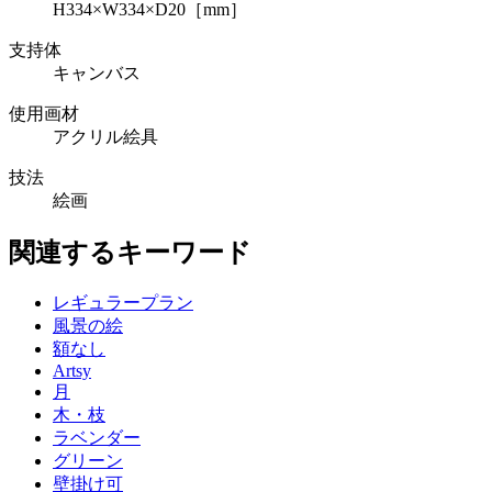
H334×W334×D20［mm］
支持体
キャンバス
使用画材
アクリル絵具
技法
絵画
関連するキーワード
レギュラープラン
風景の絵
額なし
Artsy
月
木・枝
ラベンダー
グリーン
壁掛け可