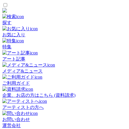
探す
お気に入り
特集
アート記事
メディア&ニュース
ご利用ガイド
企業、お店の方はこちら (資料請求)
アーティストの方へ
お問い合わせ
運営会社