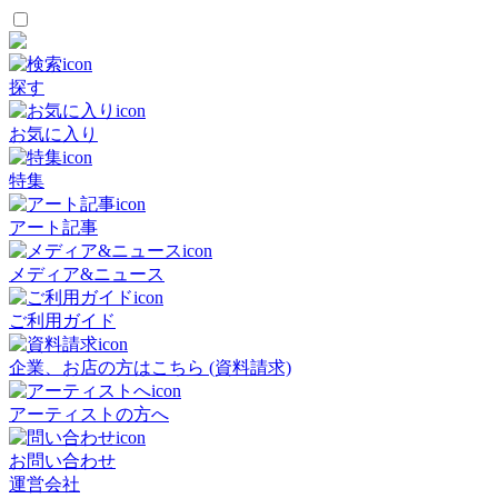
探す
お気に入り
特集
アート記事
メディア&ニュース
ご利用ガイド
企業、お店の方はこちら (資料請求)
アーティストの方へ
お問い合わせ
運営会社