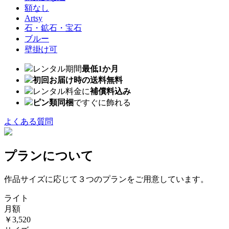
額なし
Artsy
石・鉱石・宝石
ブルー
壁掛け可
レンタル期間
最低1か月
初回お届け時の送料無料
レンタル料金に
補償料込み
ピン類同梱
ですぐに飾れる
よくある質問
プランについて
作品サイズに応じて３つのプランをご用意しています。
ライト
月額
￥3,520