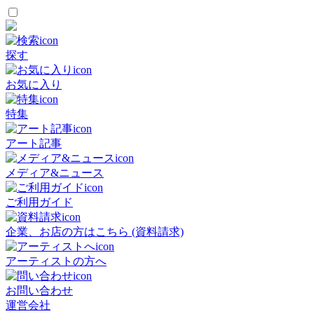
探す
お気に入り
特集
アート記事
メディア&ニュース
ご利用ガイド
企業、お店の方はこちら (資料請求)
アーティストの方へ
お問い合わせ
運営会社