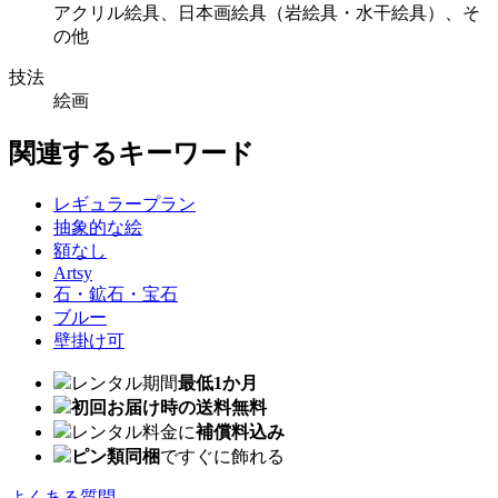
アクリル絵具、日本画絵具（岩絵具・水干絵具）、そ
の他
技法
絵画
関連するキーワード
レギュラープラン
抽象的な絵
額なし
Artsy
石・鉱石・宝石
ブルー
壁掛け可
レンタル期間
最低1か月
初回お届け時の送料無料
レンタル料金に
補償料込み
ピン類同梱
ですぐに飾れる
よくある質問