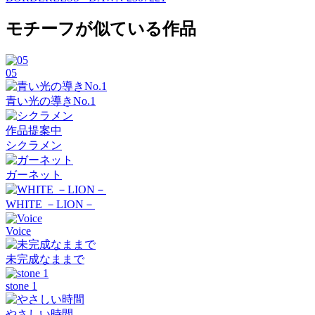
モチーフが似ている作品
05
青い光の導きNo.1
作品提案中
シクラメン
ガーネット
WHITE －LION－
Voice
未完成なままで
stone 1
やさしい時間