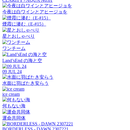
CLARITY - AQUA No.01
今夜は白ワインとアヒージョを
煙霞に滲む（E-#15）
星とおしゃべり
ワンチーム
Land’sEnd の海と空
09 JUL 24
水面に羽ばたき安らう
ice cream
何もない海
運命共同体
BORDERLESS - DAWN 2307221