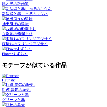
風と光の散歩道
新深緑と赤しっぽのキツネ
神出鬼没の鳥居
八幡堀の船溜まり
雨待ちのフリンジアジサイ
Flowerすずらん
モチーフが似ている作品
Heuristic
軌跡-炭鉱の歴史-
グリーンと赤