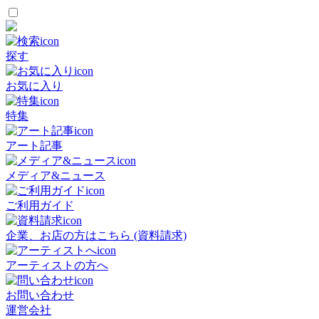
探す
お気に入り
特集
アート記事
メディア&ニュース
ご利用ガイド
企業、お店の方はこちら (資料請求)
アーティストの方へ
お問い合わせ
運営会社