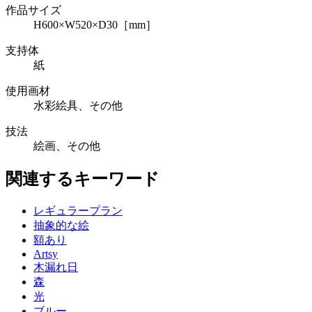
作品サイズ
H600×W520×D30［mm］
支持体
紙
使用画材
水彩絵具、その他
技法
絵画、その他
関連するキーワード
レギュラープラン
抽象的な絵
額あり
Artsy
木漏れ日
森
光
ブルー