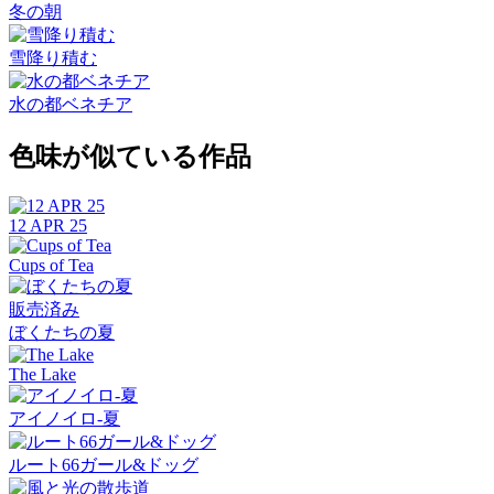
冬の朝
雪降り積む
水の都ベネチア
色味が似ている作品
12 APR 25
Cups of Tea
販売済み
ぼくたちの夏
The Lake
アイノイロ-夏
ルート66ガール&ドッグ