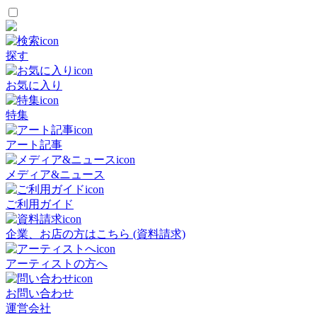
探す
お気に入り
特集
アート記事
メディア&ニュース
ご利用ガイド
企業、お店の方はこちら (資料請求)
アーティストの方へ
お問い合わせ
運営会社