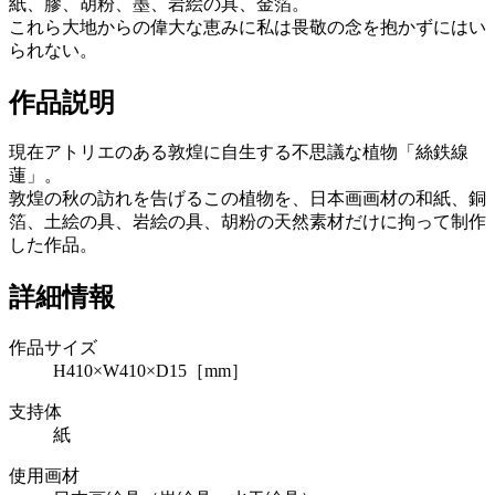
紙、膠、胡粉、墨、岩絵の具、金箔。
これら大地からの偉大な恵みに私は畏敬の念を抱かずにはい
られない。
作品説明
現在アトリエのある敦煌に自生する不思議な植物「絲鉄線
蓮」。
敦煌の秋の訪れを告げるこの植物を、日本画画材の和紙、銅
箔、土絵の具、岩絵の具、胡粉の天然素材だけに拘って制作
した作品。
詳細情報
作品サイズ
H410×W410×D15［mm］
支持体
紙
使用画材