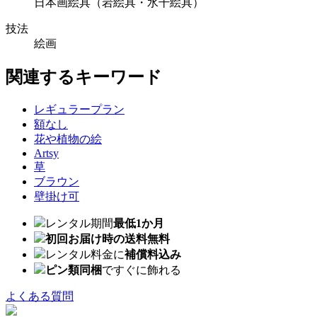
日本画絵具（岩絵具・水干絵具）
技法
絵画
関連するキーワード
レギュラープラン
額なし
花や植物の絵
Artsy
草
ブラウン
壁掛け可
レンタル期間
最低1か月
初回お届け時の送料無料
レンタル料金に
補償料込み
ピン類同梱
ですぐに飾れる
よくある質問