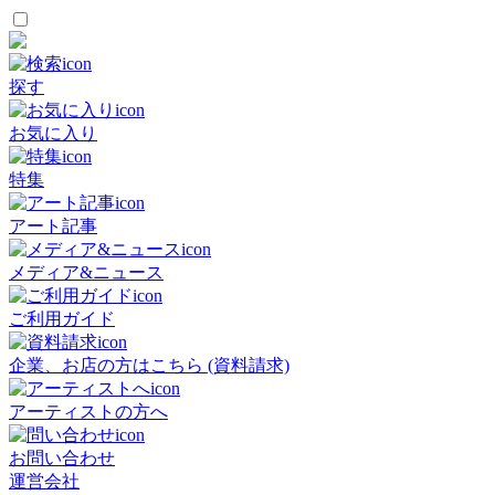
探す
お気に入り
特集
アート記事
メディア&ニュース
ご利用ガイド
企業、お店の方はこちら (資料請求)
アーティストの方へ
お問い合わせ
運営会社