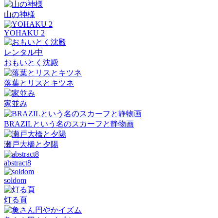
山の神様
YOHAKU 2
レンタル中
おもいとく沈殿
落葉とリスとキツネ
家並み
BRAZILという名のスカーフと静物画
瀬戸大橋と夕陽
abstract8
soldom
灯る頁