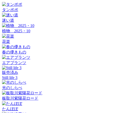
タンポポ
迷い道
植物 2025・10
花楽
春の儚きもの
エアプランツ
販売済み
Still life 3
光のしらべ
板取川紫陽花ロード
たんぽぽ