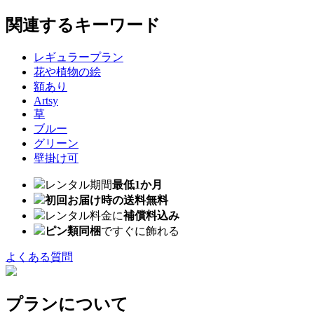
関連するキーワード
レギュラープラン
花や植物の絵
額あり
Artsy
草
ブルー
グリーン
壁掛け可
レンタル期間
最低1か月
初回お届け時の送料無料
レンタル料金に
補償料込み
ピン類同梱
ですぐに飾れる
よくある質問
プランについて