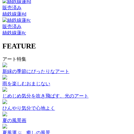
販売済み
絲鉄線蓮#d
販売済み
絲鉄線蓮#c
FEATURE
アート特集
新緑の季節にぴったりなアート
雨を楽しむおまじない
じめじめ気分を吹き飛ばす、光のアート
ひんやり気分で心地よく
夏の風景画
夏風運ぶ、癒しの風景