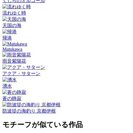
くじらのオルゴール
流れゆく時
天国の海
帰港
Matukawa
雨音紫陽花
アクア・サターン
湧水
蒼の静寂
防波堤の海釣り 京都伊根
モチーフが似ている作品