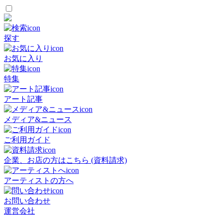
探す
お気に入り
特集
アート記事
メディア&ニュース
ご利用ガイド
企業、お店の方はこちら (資料請求)
アーティストの方へ
お問い合わせ
運営会社