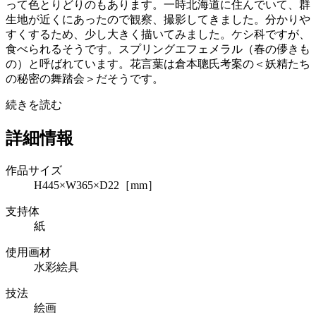
って色とりどりのもあります。一時北海道に住んでいて、群
生地が近くにあったので観察、撮影してきました。分かりや
すくするため、少し大きく描いてみました。ケシ科ですが、
食べられるそうです。スプリングエフェメラル（春の儚きも
の）と呼ばれています。花言葉は倉本聰氏考案の＜妖精たち
の秘密の舞踏会＞だそうです。
続きを読む
詳細情報
作品サイズ
H445×W365×D22［mm］
支持体
紙
使用画材
水彩絵具
技法
絵画