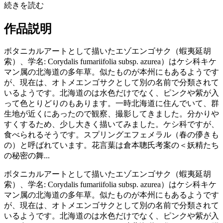
続きを読む
作品説明
ボタニカルアートとして描いたエゾエンゴサク（蝦夷延胡
索）、学名: Corydalis fumariifolia subsp. azurea）はケシ科キケ
マン属の北海道の多年草。似たものが本州にもあるようです
が、現在は、オトメエンゴサクとして別の名前で分類されて
いるようです。北海道のは水色だけでなく、ピンクや紫が入
って色とりどりのもあります。一時北海道に住んでいて、群
生地が近くにあったので観察、撮影してきました。分かりや
すくするため、少し大きく描いてみました。ケシ科ですが、
食べられるそうです。スプリングエフェメラル（春の儚きも
の）と呼ばれています。花言葉は倉本聰氏考案の＜妖精たち
の秘密の舞...
ボタニカルアートとして描いたエゾエンゴサク（蝦夷延胡
索）、学名: Corydalis fumariifolia subsp. azurea）はケシ科キケ
マン属の北海道の多年草。似たものが本州にもあるようです
が、現在は、オトメエンゴサクとして別の名前で分類されて
いるようです。北海道のは水色だけでなく、ピンクや紫が入