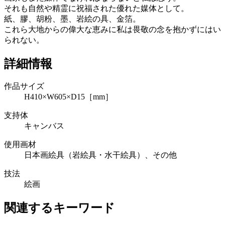
それも自然や精霊に祝福された優れた媒体として。
紙、膠、胡粉、墨、岩絵の具、金箔。
これら大地からの偉大な恵みに私は畏敬の念を抱かずにはい
られない。
詳細情報
作品サイズ
H410×W605×D15［mm］
支持体
キャンバス
使用画材
日本画絵具（岩絵具・水干絵具）、その他
技法
絵画
関連するキーワード