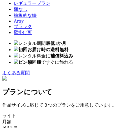
レギュラープラン
額なし
抽象的な絵
Artsy
ブラック
壁掛け可
レンタル期間
最低1か月
初回お届け時の送料無料
レンタル料金に
補償料込み
ピン類同梱
ですぐに飾れる
よくある質問
プランについて
作品サイズに応じて３つのプランをご用意しています。
ライト
月額
￥3,520