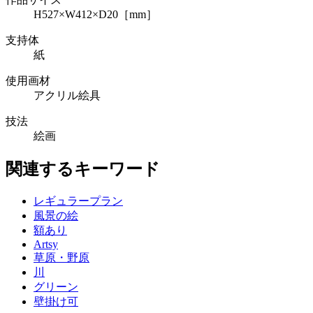
H527×W412×D20［mm］
支持体
紙
使用画材
アクリル絵具
技法
絵画
関連するキーワード
レギュラープラン
風景の絵
額あり
Artsy
草原・野原
川
グリーン
壁掛け可