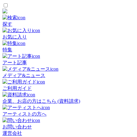
探す
お気に入り
特集
アート記事
メディア&ニュース
ご利用ガイド
企業、お店の方はこちら (資料請求)
アーティストの方へ
お問い合わせ
運営会社