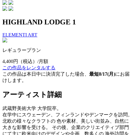
HIGHLAND LODGE 1
ELEMENTI ART
レギュラープラン
4,400円
（税込）/月額
この作品をレンタルする
この作品は本日中に決済完了した場合、
最短8/17(月)
にお届
けします。
アーティスト詳細
武蔵野美術大学 大学院卒。
在学中にスウェーデン、フィンランドやデンマークを訪問。
北欧の様々なクラフトの 色や素材、美しい街並み、自然に
大きな影響を受ける。 その後、企業のクリエイティブ部門
にて主に欧米向けのデザインや企画、数多くの 海外訪問を