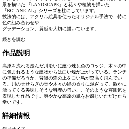
景を描いた 『LANDSCAPE』と花々や植物を描いた
『BOTANICAL』シリーズを柱にしています。
技法的には、アクリル絵具を使ったオリジナル手法で、特に
色の組み合わせや
グラデーション、質感を大切に描いています。
続きを読む
作品説明
高原を流れる澄んだ川沿いに建つ煉瓦色のロッジ。木々の中
に包まれるような建物からは白い煙が上がっている。ランチ
の準備だろうか。背後の森の上を白い鳥が空高く飛んでい
る。川のせせらぎの音や木々の緑の香りに混ざって、微かに
漂ってくる美味しそうな料理の匂い、、そのような雰囲気を
表現した作品です。爽やかな高原の風をお感じいただけたら
幸いです。
詳細情報
作品サイズ