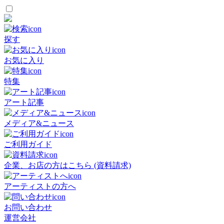
探す
お気に入り
特集
アート記事
メディア&ニュース
ご利用ガイド
企業、お店の方はこちら (資料請求)
アーティストの方へ
お問い合わせ
運営会社