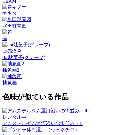
TEAM
夢キター
水田群青図
雀
販売済み
dot駄菓子(グレープ)
抽象画2
抽象画
色味が似ている作品
レンタル中
アムステルダム運河沿いの街並み・II