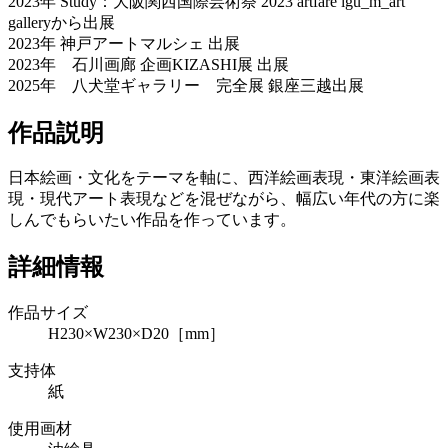
2023年 Study：大阪関西国際芸術祭 2023 artfare igu_m_art
galleryから出展
2023年 神戸アートマルシェ 出展
2023年 石川画廊 企画KIZASHI展 出展
2025年 八犬堂ギャラリー 完全展 銀座三越出展
作品説明
日本絵画・文化をテーマを軸に、西洋絵画表現・東洋絵画表
現・現代アート表現などを混ぜながら、幅広い年代の方に楽
しんでもらいたい作品を作っています。
詳細情報
作品サイズ
H230×W230×D20［mm］
支持体
紙
使用画材