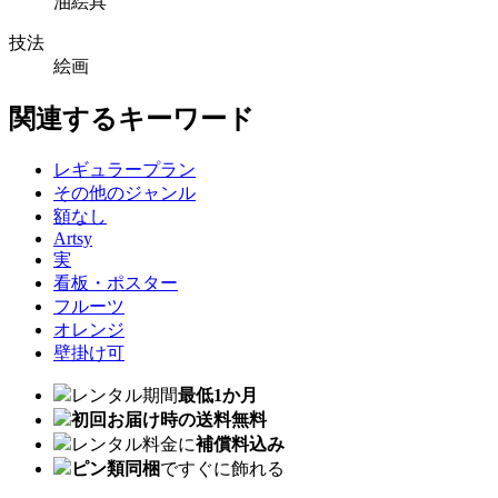
油絵具
技法
絵画
関連するキーワード
レギュラープラン
その他のジャンル
額なし
Artsy
実
看板・ポスター
フルーツ
オレンジ
壁掛け可
レンタル期間
最低1か月
初回お届け時の送料無料
レンタル料金に
補償料込み
ピン類同梱
ですぐに飾れる