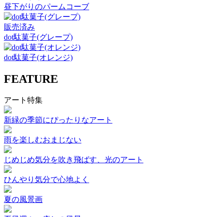
昼下がりのパームコーブ
販売済み
dot駄菓子(グレープ)
dot駄菓子(オレンジ)
FEATURE
アート特集
新緑の季節にぴったりなアート
雨を楽しむおまじない
じめじめ気分を吹き飛ばす、光のアート
ひんやり気分で心地よく
夏の風景画