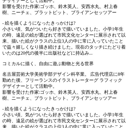
デザイナーとして活動中。
影響を受けた作家:ゴッホ、鈴木英人、安西水丸、村上春
樹、ニーチェ、ブラットピット、ブライアンセッツアー
- 絵を描くようになったきっかけは?
小さい頃、気がついたら好きで描いていました。小学1年生
の時、遠足の絵が選ばれて市民文化センターに展示されて以
来、描いた絵がクラスの上位3人の中に常に入っていたこと
で益々嬉しくなり描き続けました。現在のタッチにたどり着
いたのは20代の後半に出版社などに持込み...
コミカルに描く、自由に遊ぶ動物と光る世界
名古屋芸術大学美術学部デザイン科卒業。 広告代理店に8年
勤めた後、フリーランスのイラストレーターグ ラフィック
デザイナーとして活動中。
影響を受けた作家:ゴッホ、鈴木英人、安西水丸、村上春
樹、ニーチェ、ブラットピット、ブライアンセッツアー
- 絵を描くようになったきっかけは?
小さい頃、気がついたら好きで描いていました。小学1年生
の時、遠足の絵が選ばれて市民文化センターに展示されて以
来、描いた絵がクラスの上位3人の中に常に入っていたこと