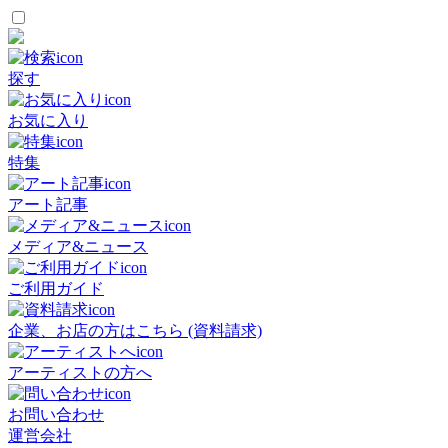
探す
お気に入り
特集
アート記事
メディア&ニュース
ご利用ガイド
企業、お店の方はこちら (資料請求)
アーティストの方へ
お問い合わせ
運営会社