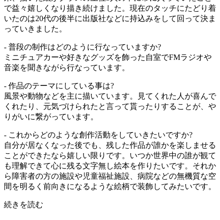
で益々嬉しくなり描き続けました。現在のタッチにたどり着
いたのは20代の後半に出版社などに持込みをして回って決ま
っていきました。
- 普段の制作はどのように行なっていますか?
ミニチュアカーや好きなグッズを飾った自室でFMラジオや
音楽を聞きながら行なっています。
- 作品のテーマにしている事は?
風景や動物などを主に描いています。見てくれた人が喜んで
くれたり、元気づけられたと言って貰ったりすることが、や
りがいに繋がっています。
- これからどのような創作活動をしていきたいですか?
自分が居なくなった後でも、残した作品が誰かを楽しませる
ことができたなら嬉しい限りです。いつか世界中の誰が観て
も理解できて心に残る文字無し絵本を作りたいです。それか
ら障害者の方の施設や児童福祉施設、病院などの無機質な空
間を明るく前向きになるような絵柄で装飾してみたいです。
続きを読む