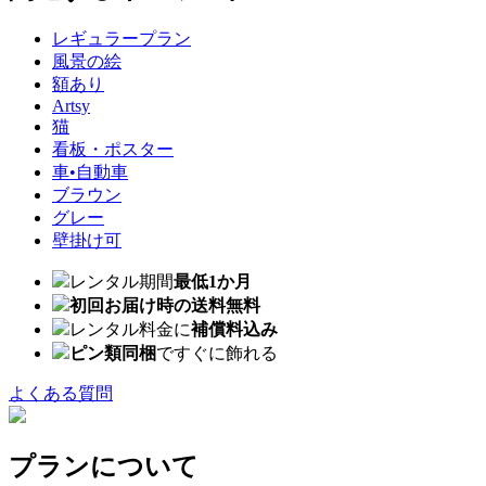
レギュラープラン
風景の絵
額あり
Artsy
猫
看板・ポスター
車•自動車
ブラウン
グレー
壁掛け可
レンタル期間
最低1か月
初回お届け時の送料無料
レンタル料金に
補償料込み
ピン類同梱
ですぐに飾れる
よくある質問
プランについて