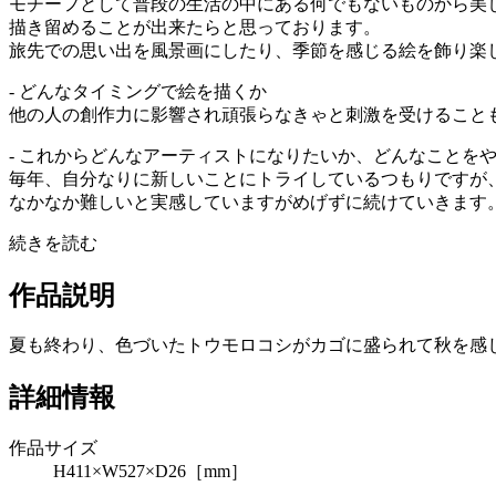
モチーフとして普段の生活の中にある何でもないものから美
描き留めることが出来たらと思っております。
旅先での思い出を風景画にしたり、季節を感じる絵を飾り楽
- どんなタイミングで絵を描くか
他の人の創作力に影響され頑張らなきゃと刺激を受けること
- これからどんなアーティストになりたいか、どんなことを
毎年、自分なりに新しいことにトライしているつもりですが
なかなか難しいと実感していますがめげずに続けていきます
続きを読む
作品説明
夏も終わり、色づいたトウモロコシがカゴに盛られて秋を感
詳細情報
作品サイズ
H411×W527×D26［mm］