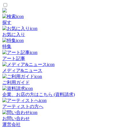
探す
お気に入り
特集
アート記事
メディア&ニュース
ご利用ガイド
企業、お店の方はこちら (資料請求)
アーティストの方へ
お問い合わせ
運営会社