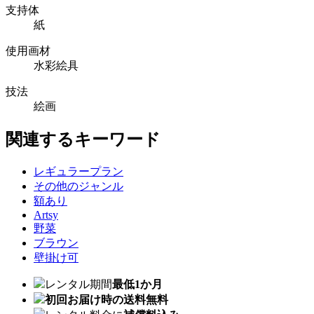
支持体
紙
使用画材
水彩絵具
技法
絵画
関連するキーワード
レギュラープラン
その他のジャンル
額あり
Artsy
野菜
ブラウン
壁掛け可
レンタル期間
最低1か月
初回お届け時の送料無料