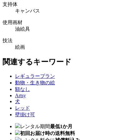
支持体
キャンバス
使用画材
油絵具
技法
絵画
関連するキーワード
レギュラープラン
動物・生き物の絵
額なし
Artsy
犬
レッド
壁掛け可
レンタル期間
最低1か月
初回お届け時の送料無料