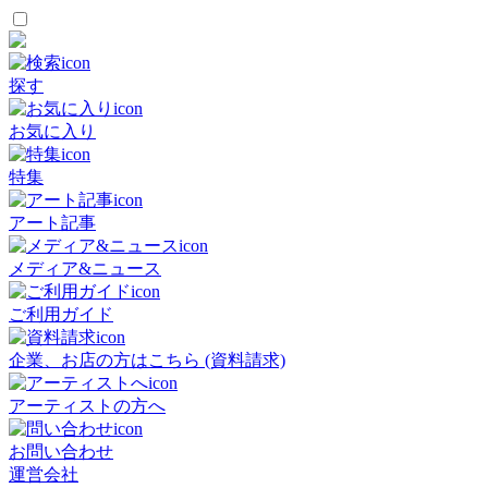
探す
お気に入り
特集
アート記事
メディア&ニュース
ご利用ガイド
企業、お店の方はこちら (資料請求)
アーティストの方へ
お問い合わせ
運営会社