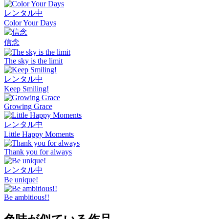
レンタル中
Color Your Days
信念
The sky is the limit
レンタル中
Keep Smiling!
Growing Grace
レンタル中
Little Happy Moments
Thank you for always
レンタル中
Be unique!
Be ambitious!!