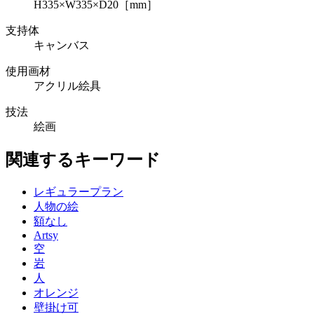
H335×W335×D20［mm］
支持体
キャンバス
使用画材
アクリル絵具
技法
絵画
関連するキーワード
レギュラープラン
人物の絵
額なし
Artsy
空
岩
人
オレンジ
壁掛け可