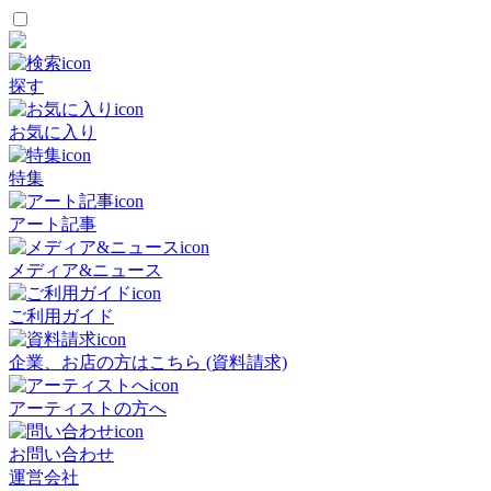
探す
お気に入り
特集
アート記事
メディア&ニュース
ご利用ガイド
企業、お店の方はこちら (資料請求)
アーティストの方へ
お問い合わせ
運営会社