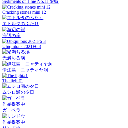
Sediments of Time No.11 影藍
Cracking stones mini 12
エトルタのふたり
海辺の崖
Ubiquitous 2021F6-3
光満ちる渓
伊江島 ニャティヤ洞
The light#1
ムシロ瀬の夕日
作品提案中
ガーベラ
作品提案中