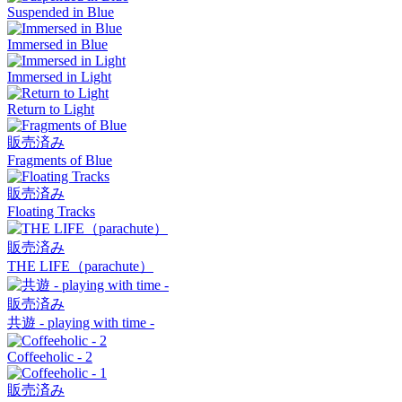
Suspended in Blue
Immersed in Blue
Immersed in Light
Return to Light
販売済み
Fragments of Blue
販売済み
Floating Tracks
販売済み
THE LIFE（parachute）
販売済み
共遊 - playing with time -
Coffeeholic - 2
販売済み