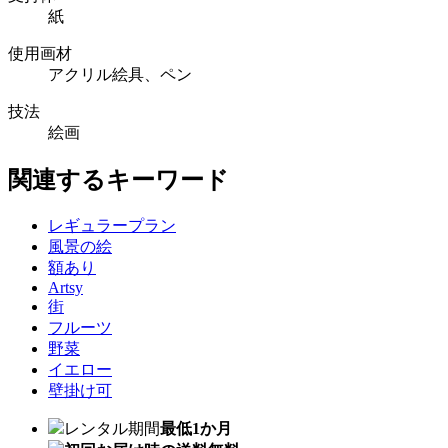
紙
使用画材
アクリル絵具、ペン
技法
絵画
関連するキーワード
レギュラープラン
風景の絵
額あり
Artsy
街
フルーツ
野菜
イエロー
壁掛け可
レンタル期間
最低1か月