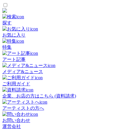
探す
お気に入り
特集
アート記事
メディア&ニュース
ご利用ガイド
企業、お店の方はこちら (資料請求)
アーティストの方へ
お問い合わせ
運営会社