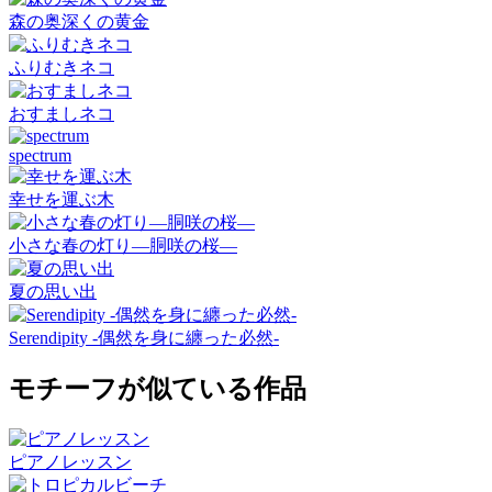
森の奥深くの黄金
ふりむきネコ
おすましネコ
spectrum
幸せを運ぶ木
小さな春の灯り―胴咲の桜―
夏の思い出
Serendipity -偶然を身に纏った必然-
モチーフが似ている作品
ピアノレッスン