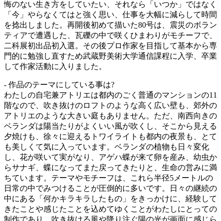
悔のない生き方をしていたい、それなら「いつか」ではなく
「今」やらなくてはと強く思い、仕事を大幅に減らして時間
を捻出しました。再開後初めて描いた80号は、震災のボラン
ティアで遭遇した、瓦礫の中で咲くひまわりがモチーフで、
二科展初出品初入選。その後プロ作家を目指して基本から専
門的に勉強し直すため武蔵野美術大学通信課程に入学、卒業
して作家活動に入りました。
- 作品のテーマにしている事は?
わたしの自宅兼アトリエは都内のごく普通のマンションの11
階なので、吹き抜けのロフトのような高く広い壁も、郊外の
アトリエのような大きい庭もありません。ただ、南西向きの
ベランダは陽当たりがよくいい風が吹くし、そこから見える
夕焼けも、徐々に迎えるトワイライトも都内の夜景も、とて
も美しくて気に入っています。ベランダの植物も日々変化
し、花が咲いて実がなり、アゲハ蝶が来て卵を産み、幼虫か
らサナギ、蝶になってまた戻ってきたりと、生命の営みに満
ちています。テーマやモチーフは、これら半径5メートルの
日常の中でみつけることが圧倒的に多いです。日々の継続の
中にある「何かキラキラしたもの」をきっかけに、経験して
きたことや感じたことを込めてゆくことがわたしにとっての
制作であり、吹き抜ける風や降り注ぐ陽の光が画面に感じら