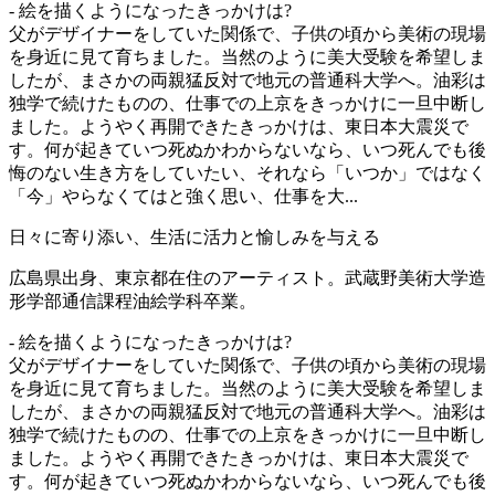
- 絵を描くようになったきっかけは?
父がデザイナーをしていた関係で、子供の頃から美術の現場
を身近に見て育ちました。当然のように美大受験を希望しま
したが、まさかの両親猛反対で地元の普通科大学へ。油彩は
独学で続けたものの、仕事での上京をきっかけに一旦中断し
ました。ようやく再開できたきっかけは、東日本大震災で
す。何が起きていつ死ぬかわからないなら、いつ死んでも後
悔のない生き方をしていたい、それなら「いつか」ではなく
「今」やらなくてはと強く思い、仕事を大...
日々に寄り添い、生活に活力と愉しみを与える
広島県出身、東京都在住のアーティスト。武蔵野美術大学造
形学部通信課程油絵学科卒業。
- 絵を描くようになったきっかけは?
父がデザイナーをしていた関係で、子供の頃から美術の現場
を身近に見て育ちました。当然のように美大受験を希望しま
したが、まさかの両親猛反対で地元の普通科大学へ。油彩は
独学で続けたものの、仕事での上京をきっかけに一旦中断し
ました。ようやく再開できたきっかけは、東日本大震災で
す。何が起きていつ死ぬかわからないなら、いつ死んでも後