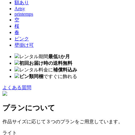
額あり
Artsy
printemps
空
桜
春
ピンク
壁掛け可
レンタル期間
最低1か月
初回お届け時の送料無料
レンタル料金に
補償料込み
ピン類同梱
ですぐに飾れる
よくある質問
プランについて
作品サイズに応じて３つのプランをご用意しています。
ライト