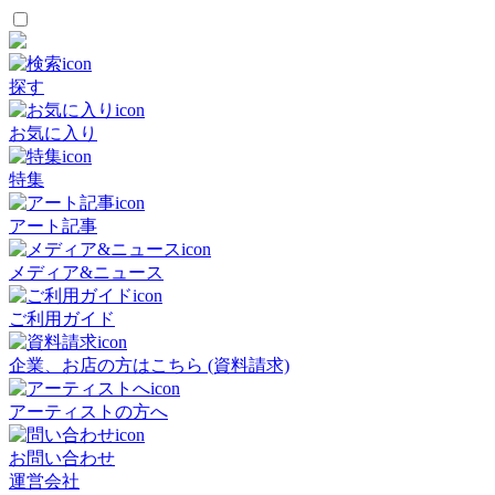
探す
お気に入り
特集
アート記事
メディア&ニュース
ご利用ガイド
企業、お店の方はこちら (資料請求)
アーティストの方へ
お問い合わせ
運営会社