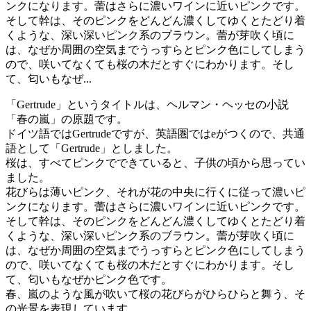
ンクになります。蕾はさらに濃いワインに近いピンクです。
そして幹は、そのピンクをどんどん濃くしてゆくとたどり着
くような、深い深いピンク系のブラウン。蕾が芽吹く頃に
は、なぜか周囲の空気までうっすらとピンク色にしてしまう
ので、咲いてなくても桜の木だとすぐにわかります。そし
て、匂いもなぜ...
「Gertrude」というタイトルは、ヘルマン・ヘッセの小説
「春の嵐」の原題です。
ドイツ語ではGertrudeですが、英語圏ではeがつくので、共通
語として「Gertrude」としました。
桜は、すべてピンクでできていると、子供の頃から思ってい
ました。
花びらは薄いピンク、それが花の中央に行くに従って濃いピ
ンクになります。蕾はさらに濃いワインに近いピンクです。
そして幹は、そのピンクをどんどん濃くしてゆくとたどり着
くような、深い深いピンク系のブラウン。蕾が芽吹く頃に
は、なぜか周囲の空気までうっすらとピンク色にしてしまう
ので、咲いてなくても桜の木だとすぐにわかります。そし
て、匂いもなぜかピンク色です。
春、嵐のような風が吹いて桜の花びらがひらひらと舞う、そ
の光景を表現しています。