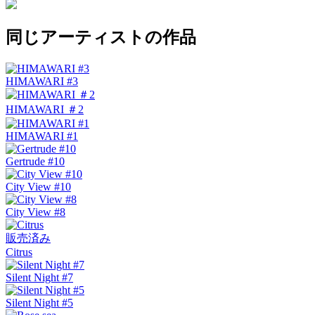
同じアーティストの作品
HIMAWARI #3
HIMAWARI ＃2
HIMAWARI #1
Gertrude #10
City View #10
City View #8
販売済み
Citrus
Silent Night #7
Silent Night #5