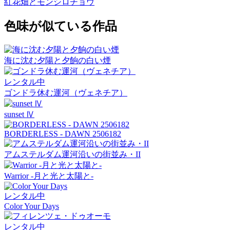
紅花畑とモンシロチョウ
色味が似ている作品
海に沈む夕陽と夕餉の白い煙
レンタル中
ゴンドラ休む運河（ヴェネチア）
sunset Ⅳ
BORDERLESS - DAWN 2506182
アムステルダム運河沿いの街並み・II
Warrior -月と光と太陽と-
レンタル中
Color Your Days
レンタル中