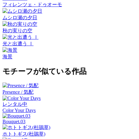
フィレンツェ・ドゥオーモ
ムシロ瀬の夕日
秋の実りの空
光と出遭う Ⅰ
海景
モチーフが似ている作品
Presence / 気配
レンタル中
Color Your Days
Bouquet.03
ホトトギス(杜鵑草)