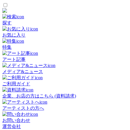
探す
お気に入り
特集
アート記事
メディア&ニュース
ご利用ガイド
企業、お店の方はこちら (資料請求)
アーティストの方へ
お問い合わせ
運営会社