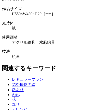
作品サイズ
H550×W430×D20［mm］
支持体
紙
使用画材
アクリル絵具、水彩絵具
技法
絵画
関連するキーワード
レギュラープラン
花や植物の絵
額あり
Artsy
花
ユリ
オレンジ