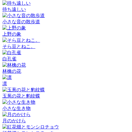
待ち遠しい
小さな音の散歩道
上野の象
そら豆とねこ。
白孔雀
林檎の花
凛
玉葱の花と豹紋蝶
小さな生き物
月のかけら