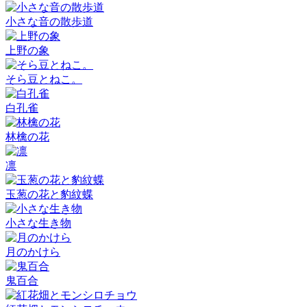
小さな音の散歩道
上野の象
そら豆とねこ。
白孔雀
林檎の花
凛
玉葱の花と豹紋蝶
小さな生き物
月のかけら
鬼百合