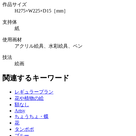
作品サイズ
H275×W225×D15［mm］
支持体
紙
使用画材
アクリル絵具、水彩絵具、ペン
技法
絵画
関連するキーワード
レギュラープラン
花や植物の絵
額なし
Artsy
ちょうちょ・蝶
花
タンポポ
ブルー