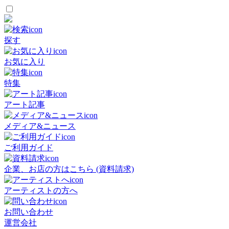
探す
お気に入り
特集
アート記事
メディア&ニュース
ご利用ガイド
企業、お店の方はこちら (資料請求)
アーティストの方へ
お問い合わせ
運営会社