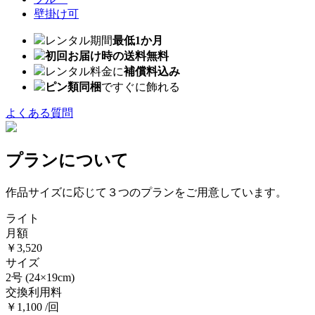
壁掛け可
レンタル期間
最低1か月
初回お届け時の送料無料
レンタル料金に
補償料込み
ピン類同梱
ですぐに飾れる
よくある質問
プランについて
作品サイズに応じて３つのプランをご用意しています。
ライト
月額
￥3,520
サイズ
2号
(24×19cm)
交換利用料
￥1,100 /回