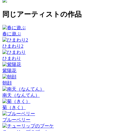
同じアーティストの作品
春に遊ぶ
ひまわり2
ひまわり
紫陽花
朝顔
南天（なんてん）
菊（きく）
ブルーベリー