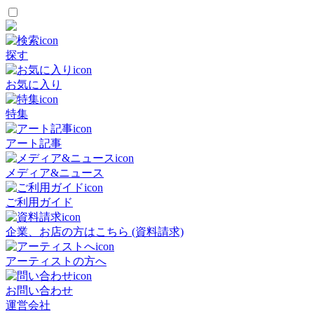
探す
お気に入り
特集
アート記事
メディア&ニュース
ご利用ガイド
企業、お店の方はこちら (資料請求)
アーティストの方へ
お問い合わせ
運営会社