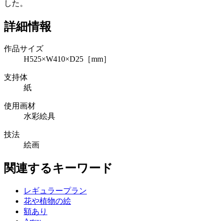
した。
詳細情報
作品サイズ
H525×W410×D25［mm］
支持体
紙
使用画材
水彩絵具
技法
絵画
関連するキーワード
レギュラープラン
花や植物の絵
額あり