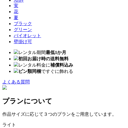
Artsy
実
花
夏
ブラック
グリーン
バイオレット
壁掛け可
レンタル期間
最低1か月
初回お届け時の送料無料
レンタル料金に
補償料込み
ピン類同梱
ですぐに飾れる
よくある質問
プランについて
作品サイズに応じて３つのプランをご用意しています。
ライト