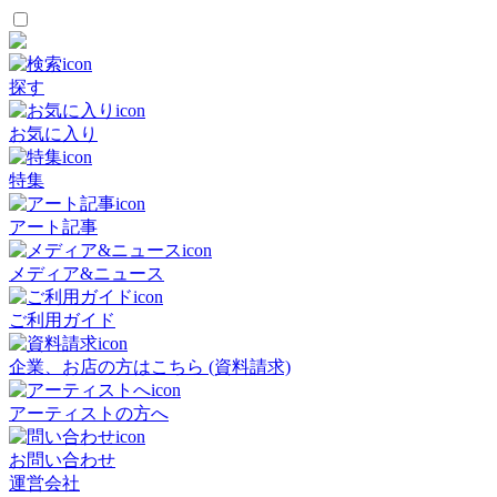
探す
お気に入り
特集
アート記事
メディア&ニュース
ご利用ガイド
企業、お店の方はこちら (資料請求)
アーティストの方へ
お問い合わせ
運営会社