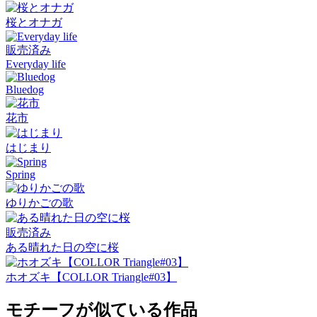
桜とオナガ
販売済み
Everyday life
Bluedog
花市
はじまり
Spring
ゆりかごの歌
販売済み
ある晴れた日の空に桜
ホオズキ【COLLOR Triangle#03】
モチーフが似ている作品