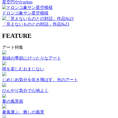
星空円やかprism
ドロンコ象サン星空模様
「見えないものとの対話」作品№23
FEATURE
アート特集
新緑の季節にぴったりなアート
雨を楽しむおまじない
じめじめ気分を吹き飛ばす、光のアート
ひんやり気分で心地よく
夏の風景画
夏風運ぶ、癒しの風景