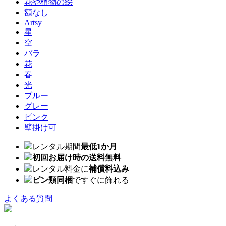
花や植物の絵
額なし
Artsy
星
空
バラ
花
春
光
ブルー
グレー
ピンク
壁掛け可
レンタル期間
最低1か月
初回お届け時の送料無料
レンタル料金に
補償料込み
ピン類同梱
ですぐに飾れる
よくある質問