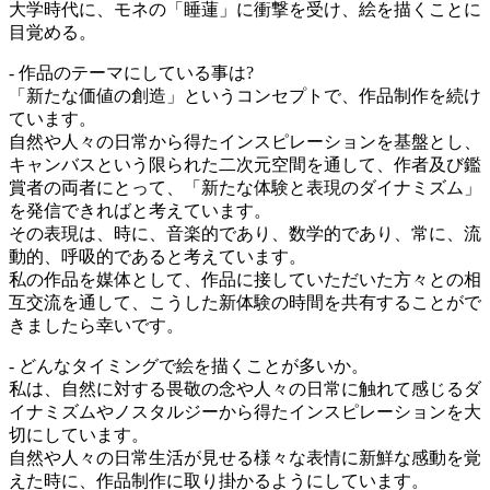
大学時代に、モネの「睡蓮」に衝撃を受け、絵を描くことに
目覚める。
- 作品のテーマにしている事は?
「新たな価値の創造」というコンセプトで、作品制作を続け
ています。
自然や人々の日常から得たインスピレーションを基盤とし、
キャンバスという限られた二次元空間を通して、作者及び鑑
賞者の両者にとって、「新たな体験と表現のダイナミズム」
を発信できればと考えています。
その表現は、時に、音楽的であり、数学的であり、常に、流
動的、呼吸的であると考えています。
私の作品を媒体として、作品に接していただいた方々との相
互交流を通して、こうした新体験の時間を共有することがで
きましたら幸いです。
- どんなタイミングで絵を描くことが多いか。
私は、自然に対する畏敬の念や人々の日常に触れて感じるダ
イナミズムやノスタルジーから得たインスピレーションを大
切にしています。
自然や人々の日常生活が見せる様々な表情に新鮮な感動を覚
えた時に、作品制作に取り掛かるようにしています。