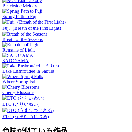
Beachside Melody
Spring Path to Fuji
Fuji（Breath of the First Light）
Breath of the Seasons
Remains of Light
SATOYAMA
Lake Enshrouded in Sakura
Where Spring Falls
Cherry Blossoms
ETO (とりいぬい)
ETO (うまひつじさる)
色味が似ている作品