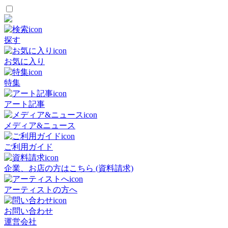
探す
お気に入り
特集
アート記事
メディア&ニュース
ご利用ガイド
企業、お店の方はこちら (資料請求)
アーティストの方へ
お問い合わせ
運営会社