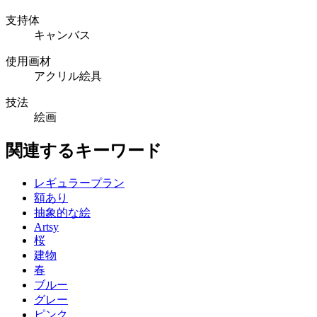
支持体
キャンバス
使用画材
アクリル絵具
技法
絵画
関連するキーワード
レギュラープラン
額あり
抽象的な絵
Artsy
桜
建物
春
ブルー
グレー
ピンク