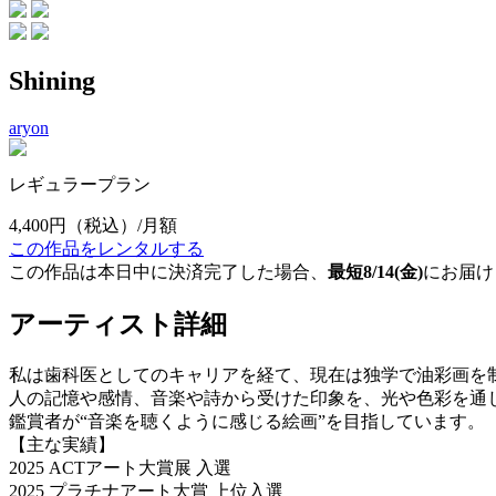
Shining
aryon
レギュラープラン
4,400円
（税込）/月額
この作品をレンタルする
この作品は本日中に決済完了した場合、
最短8/14(金)
にお届け
アーティスト詳細
私は歯科医としてのキャリアを経て、現在は独学で油彩画を
人の記憶や感情、音楽や詩から受けた印象を、光や色彩を通
鑑賞者が“音楽を聴くように感じる絵画”を目指しています。
【主な実績】
2025 ACTアート大賞展 入選
2025 プラチナアート大賞 上位入選