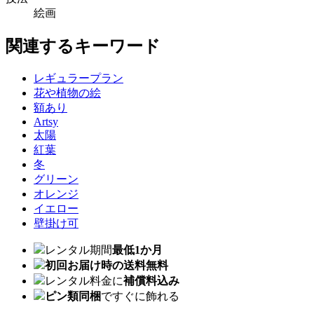
絵画
関連するキーワード
レギュラープラン
花や植物の絵
額あり
Artsy
太陽
紅葉
冬
グリーン
オレンジ
イエロー
壁掛け可
レンタル期間
最低1か月
初回お届け時の送料無料
レンタル料金に
補償料込み
ピン類同梱
ですぐに飾れる