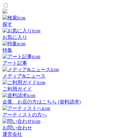
探す
お気に入り
特集
アート記事
メディア&ニュース
ご利用ガイド
企業、お店の方はこちら (資料請求)
アーティストの方へ
お問い合わせ
運営会社