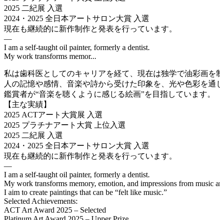
2025 二紀展 入選
2024・2025 全日本アートサロン大賞 入選
現在も継続的に新作制作と発表を行っています。
—
I am a self-taught oil painter, formerly a dentist.
My work transforms memor...
私は歯科医としてのキャリアを経て、現在は独学で油彩画を
人の記憶や感情、音楽や詩から受けた印象を、光や色彩を通
鑑賞者が“音楽を聴くように感じる絵画”を目指しています。
【主な実績】
2025 ACTアート大賞展 入選
2025 プラチナアート大賞 上位入選
2025 二紀展 入選
2024・2025 全日本アートサロン大賞 入選
現在も継続的に新作制作と発表を行っています。
—
I am a self-taught oil painter, formerly a dentist.
My work transforms memory, emotion, and impressions from music and 
I aim to create paintings that can be “felt like music.”
Selected Achievements:
ACT Art Award 2025 – Selected
Platinum Art Award 2025 – Upper Prize