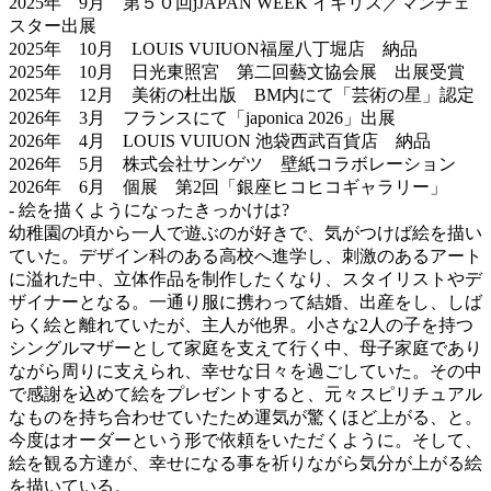
2025年 9月 第５０回jJAPAN WEEK イギリス／マンチェ
スター出展
2025年 10月 LOUIS VUIUON福屋八丁堀店 納品
2025年 10月 日光東照宮 第二回藝文協会展 出展受賞
2025年 12月 美術の杜出版 BM内にて「芸術の星」認定
2026年 3月 フランスにて「japonica 2026」出展
2026年 4月 LOUIS VUIUON 池袋西武百貨店 納品
2026年 5月 株式会社サンゲツ 壁紙コラボレーション
2026年 6月 個展 第2回「銀座ヒコヒコギャラリー」
- 絵を描くようになったきっかけは?
幼稚園の頃から一人で遊ぶのが好きで、気がつけば絵を描い
ていた。デザイン科のある高校へ進学し、刺激のあるアート
に溢れた中、立体作品を制作したくなり、スタイリストやデ
ザイナーとなる。一通り服に携わって結婚、出産をし、しば
らく絵と離れていたが、主人が他界。小さな2人の子を持つ
シングルマザーとして家庭を支えて行く中、母子家庭であり
ながら周りに支えられ、幸せな日々を過ごしていた。その中
で感謝を込めて絵をプレゼントすると、元々スピリチュアル
なものを持ち合わせていたため運気が驚くほど上がる、と。
今度はオーダーという形で依頼をいただくように。そして、
絵を観る方達が、幸せになる事を祈りながら気分が上がる絵
を描いている。