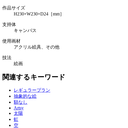
作品サイズ
H230×W230×D24［mm］
支持体
キャンバス
使用画材
アクリル絵具、その他
技法
絵画
関連するキーワード
レギュラープラン
抽象的な絵
額なし
Artsy
太陽
虹
空