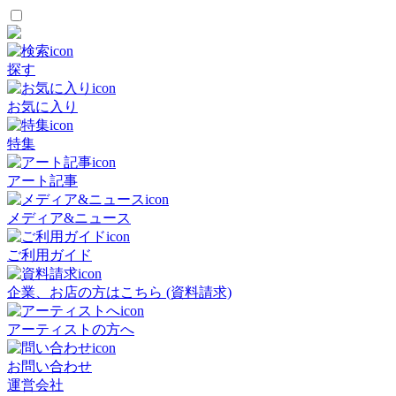
探す
お気に入り
特集
アート記事
メディア&ニュース
ご利用ガイド
企業、お店の方はこちら (資料請求)
アーティストの方へ
お問い合わせ
運営会社