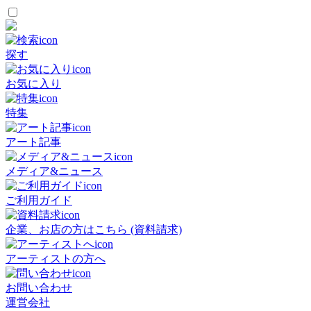
探す
お気に入り
特集
アート記事
メディア&ニュース
ご利用ガイド
企業、お店の方はこちら (資料請求)
アーティストの方へ
お問い合わせ
運営会社